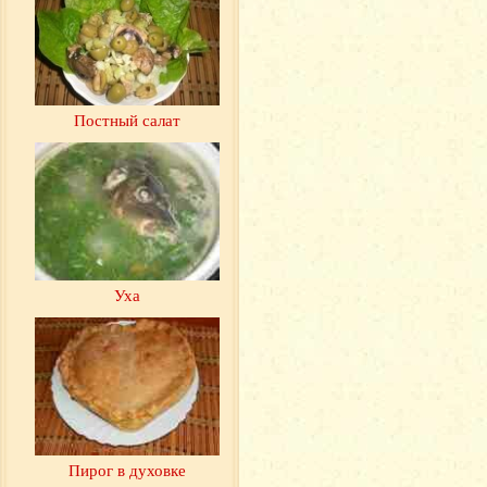
Постный салат
Уха
Пирог в духовке