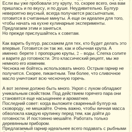
Если вы уже пробовали эту крупу, то, скорее всего, она вам
пришлась и по вкусу, и по душе. Неудивительно. Булгур
невероятно вкусный, всегда получается рассыпчатым,
готовится в считанные минуты. А еще он идеален для того,
чтобы начать на кухне кулинарные эксперименты.
Предлагаем этим и заняться.
Но прежде прислушайтесь к советам.
Как варить булгур, расскажем для тех, кто будет делать это
впервые. Готовится он так же, как и обычная крупа. А
именно: берете 1 пропорцию крупы, 2 – воды. Слегка солите
и варите до готовности. Это классический рецепт, мы же
немного его изменим.
Чеснока не бойтесь использовать много. Острым гарнир не
получится. Скорее, пикантным. Тем более, что сливочное
масло уничтожит всю чесночную горечь.
А вот зелени должно быть много. Укроп с луком обладают
уникальным свойством. Под действием горячего пара они
становятся еще насыщеннее и ароматнее.
Последний совет: когда выложите сваренный булгур на
сковороду, не мешкайте. Очень важно, чтобы яичная масса
обволокла каждую крупинку перед тем, как дойти до
готовности. И постоянно мешайте. Работать только
деревянным прибором.
Предлагаемый гарнир идеальнее всего подавать с рыбными