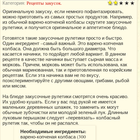
Категория:
Рецепты закусок.
Оригинальную закуску, если немного пофантазировать,
можно приготовить из самых простых продуктов. Например,
из обычной варено-копченой колбасы скрутите закусочные
рулетики, и получится оригинальное и аппетитное блюдо.
Готовятся такие закусочные рулетики просто и быстро.
Один ингредиент –самый важный. Это варено-копченая
колбаса. Она должна быть большого диаметра. Что
касается начинки, то подойдет любой вариант. В данном
рецепте в качестве начинки выступает сырная масса и
морковь. Причем, морковь может быть использована, как
обычная маринованная, так и приготовленная по корейским
рецептам. Если эта начинка вам не по вкусу,
поэкспериментируйте с другими овощами, грибами, рыбой
или мясом.
На блюде закусочные рулетики смотрятся очень красиво.
Их удобно кушать. Если у вас под рукой не имеется
маленьких деревянных шпажек, то заменить их могут
обычные зубочистки или молодой зеленый лук. Длинным
луковым перышком следует «перевязать» колбасный
рулетик так, чтобы он не распался.
Необходимые ингредиенты:
варено-копченая колбаса (300