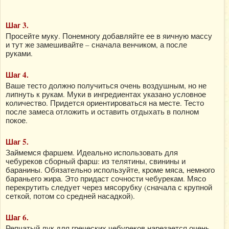
Шаг 3.
Просейте муку. Понемногу добавляйте ее в яичную массу
и тут же замешивайте – сначала венчиком, а после
руками.
Шаг 4.
Ваше тесто должно получиться очень воздушным, но не
липнуть к рукам. Муки в ингредиентах указано условное
количество. Придется ориентироваться на месте. Тесто
после замеса отложить и оставить отдыхать в полном
покое.
Шаг 5.
Займемся фаршем. Идеально использовать для
чебуреков сборный фарш: из телятины, свинины и
баранины. Обязательно используйте, кроме мяса, немного
бараньего жира. Это придаст сочности чебурекам. Мясо
перекрутить следует через мясорубку (сначала с крупной
сеткой, потом со средней насадкой).
Шаг 6.
Репчатый лук для греческих чебуреков нарезается очень