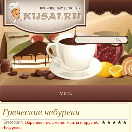
MENU
Греческие чебуреки
Категория:
Вареники, пельмени, манты и другие.
,
Чебуреки.