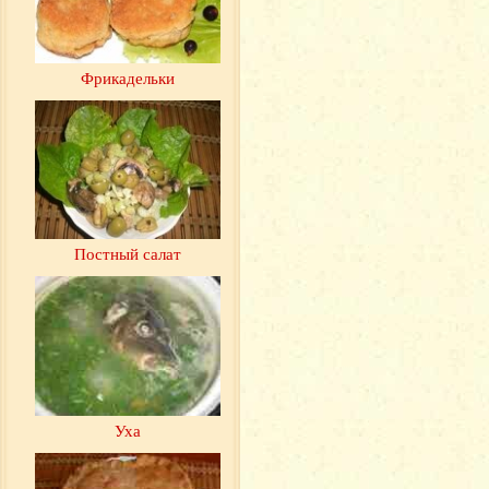
Фрикадельки
Постный салат
Уха