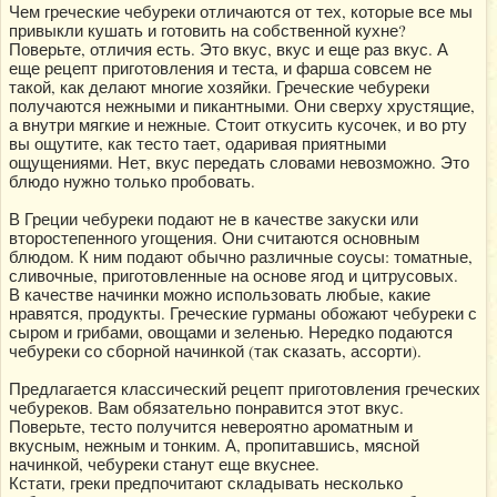
Чем греческие чебуреки отличаются от тех, которые все мы
привыкли кушать и готовить на собственной кухне?
Поверьте, отличия есть. Это вкус, вкус и еще раз вкус. А
еще рецепт приготовления и теста, и фарша совсем не
такой, как делают многие хозяйки. Греческие чебуреки
получаются нежными и пикантными. Они сверху хрустящие,
а внутри мягкие и нежные. Стоит откусить кусочек, и во рту
вы ощутите, как тесто тает, одаривая приятными
ощущениями. Нет, вкус передать словами невозможно. Это
блюдо нужно только пробовать.
В Греции чебуреки подают не в качестве закуски или
второстепенного угощения. Они считаются основным
блюдом. К ним подают обычно различные соусы: томатные,
сливочные, приготовленные на основе ягод и цитрусовых.
В качестве начинки можно использовать любые, какие
нравятся, продукты. Греческие гурманы обожают чебуреки с
сыром и грибами, овощами и зеленью. Нередко подаются
чебуреки со сборной начинкой (так сказать, ассорти).
Предлагается классический рецепт приготовления греческих
чебуреков. Вам обязательно понравится этот вкус.
Поверьте, тесто получится невероятно ароматным и
вкусным, нежным и тонким. А, пропитавшись, мясной
начинкой, чебуреки станут еще вкуснее.
Кстати, греки предпочитают складывать несколько