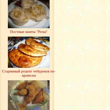
Постные манты "Розы"
Старинный рецепт чебуреков по-
крымски