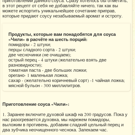
приготовлении данного соуса. Сразу хотелось бы отметить,
в этот рецепт от себя не добавляйте ничего, так как вы
можете испортить уникальнейшее сочетание приправ,
которые придают соусу незабываемый аромат и остроту.
Продукты, которые вам понадобятся для соуса
«Чили» в расчёте на шесть порций:
помидоры - 2 штуки;
перцы сладкого сорта - 2 штуки;
две чесночинки (не очищаем);
острый перец - 4 штуки (желательно взять две
разновидности);
томатная паста - две больших ложки;
орегано- 1 маленькая ложка;
сахар - (желательно коричневый сорт) -1 чайная ложка;
мясной бульон - 300 миллилитров.
Приготовление соуса «Чили»:
1. Заранее включите духовой шкаф на 200 градусов. Пока у
нас разогревается духовка, мы нарежем помидоры,
выложим в противень, добавим сладкий цельный перец и
два зубчика неочищенного чеснока. Запекаем час.