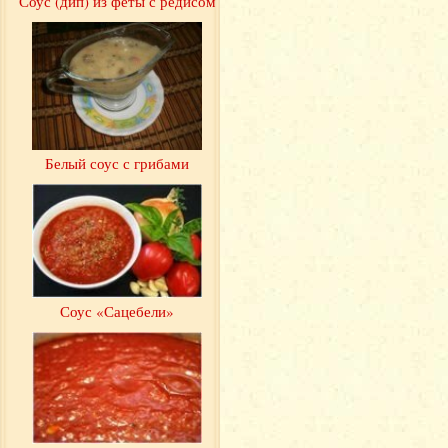
Соус (дип) из феты с редисом
Белый соус с грибами
Соус «Сацебели»