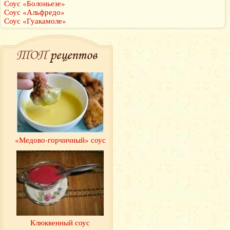
Соус «Болоньезе»
Соус «Альфредо»
Соус «Гуакамоле»
ТОП
рецептов
«Медово-горчичный» соус
Клюквенный соус