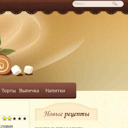
Торты
Выпечка
Напитки
Новые
рецепты
словия
изделия из липы в алматы -