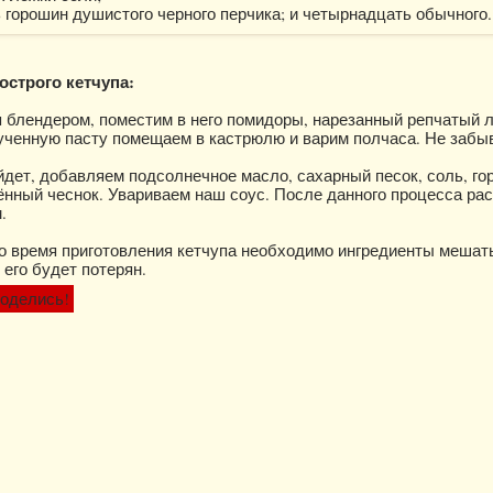
 горошин душистого черного перчика; и четырнадцать обычного.
острого кетчупа:
 блендером, поместим в него помидоры, нарезанный репчатый л
ученную пасту помещаем в кастрюлю и варим полчаса. Не забы
ойдет, добавляем подсолнечное масло, сахарный песок, соль, г
ённый чеснок. Увариваем наш соус. После данного процесса р
.
о время приготовления кетчупа необходимо ингредиенты мешать
 его будет потерян.
оделись!