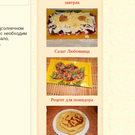
завтрак
одсолнечном
сс необходим
ало,
.
Салат Любовница
Рецепт для помидора