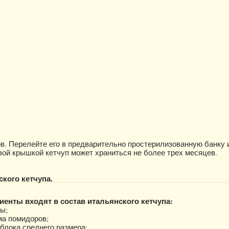
ов. Перелейте его в предварительно простерилизованную банку и
ой крышкой кетчуп может храниться не более трех месяцев.
ского кетчупа.
иенты входят в состав итальянского кетчупа:
ы;
ма помидоров;
блока среднего размера;