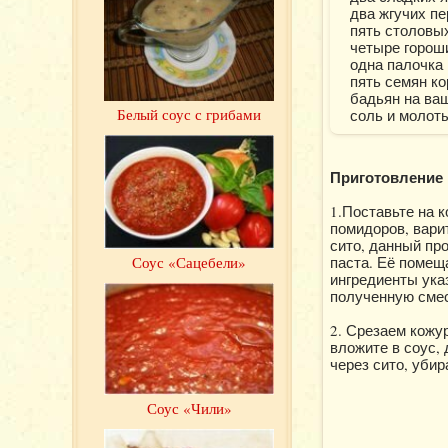
два жгучих пе
пять столовых
четыре горош
одна палочка
пять семян ко
бадьян на ваш
Белый соус с грибами
соль и молот
Приготовление 
1.Поставьте на 
помидоров, варит
сито, данный пр
паста. Её помещ
Соус «Сацебели»
ингредиенты ука
полученную смес
2. Срезаем кожу
вложите в соус,
через сито, убир
Соус «Чили»