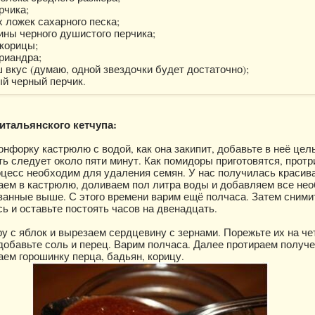
рчика;
 ложек сахарного песка;
ины черного душистого перчика;
 корицы;
риандра;
 вкус (думаю, одной звездочки будет достаточно);
ый черный перчик.
итальянского кетчупа:
конфорку кастрюлю с водой, как она закипит, добавьте в неё це
ь следует около пяти минут. Как помидоры приготовятся, протр
оцесс необходим для удаления семян. У нас получилась красив
аем в кастрюлю, доливаем пол литра воды и добавляем все не
занные выше. С этого времени варим ещё полчаса. Затем сними
ь и оставьте постоять часов на двенадцать.
ру с яблок и вырезаем сердцевину с зернами. Порежьте их на че
 добавьте соль и перец. Варим полчаса. Далее протираем получ
аем горошинку перца, бадьян, корицу.