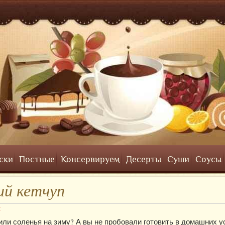
ски
Постные
Консервируем
Десерты
Суши
Соусы
й кетчуп
ы
или соленья на зиму? А вы не пробовали готовить в домашних у