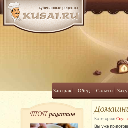
Завтрак
Обед
Салаты
Заку
Домашни
ТОП
рецептов
Категория:
Соус
Вы уже приготов