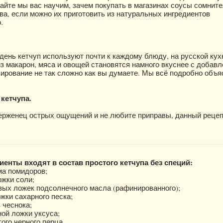
вайте мы вас научим, зачем покупать в магазинах соусы сомнит
тва, если можно их приготовить из натуральных ингредиентов
.
день кетчуп используют почти к каждому блюду, на русской кух
з макарон, мяса и овощей становятся намного вкуснее с добав
вирование не так сложно как вы думаете. Мы всё подробно объя
 кетчупа.
ерженец острых ощущений и не любите приправы, данный рецеп
иенты входят в состав простого кетчупа без специй:
ма помидоров;
ожки соли;
вых ложек подсолнечного масла (рафинированного);
жки сахарного песка;
 чеснока;
ой ложки уксуса;
ого черного перца.