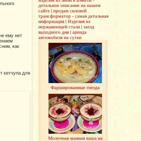
ельного
детальное описание на нашем
сайте
|
продам силовой
трансформатор - самая детальная
информация
|
Изделия из
нержавеющей стали
|
заезд
выходного дня
|
аренда
не ему нет
автомобиля на сутки
лением
сним, как
т кетчупа для
Фаршированные гнезда
Молочная манная каша на