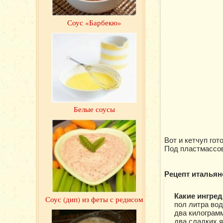
Соус «Барбекю»
Белые соусы
Вот и кетчуп гот
Под пластмассов
Рецепт итальян
Какие ингред
Соус (дип) из феты с редисом
пол литра вод
два килограм
два сладких я