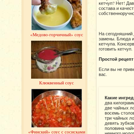
кетчуп? Нет! Да
состава и качес
собственноручно
На сегодняшний 
«Медово-горчичный» соус
замены. Блюда и
кетчупа. Консер
готовить кетчуп.
Простой рецепт
Если вы не прив
вас.
Клюквенный соус
Какие ингред
два килограм
две чайных л
восемь столо
три чайных ло
девять зубков
половина чайн
«Финский» соус с сосисками
немного молот