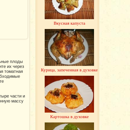
Вкусная капуста
льные плоды
ите их через
Курица, запеченная в духовке
ая томатная
обходимые
те
тыре части и
енную массу
Картошка в духовке