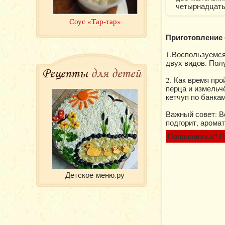
четырнадцать
Соус «Тар-тар»
Приготовление 
1.Воспользуемся
двух видов. Пол
Рецепты
для детей
2. Как время пр
перца и измельч
кетчуп по банкам
Важный совет: В
подгорит, аромат
Понравилось? П
Детское-меню.ру