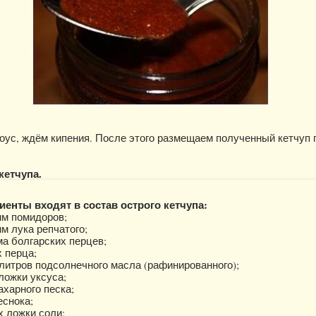
соус, ждём кипения. После этого размещаем полученный кетчуп 
кетчупа.
иенты входят в состав острого кетчупа:
мм помидоров;
м лука репчатого;
ма болгарских перцев;
 перца;
литров подсолнечного масла (рафинированного);
ложки уксуса;
ахарного песка;
еснока;
х ложки соли;