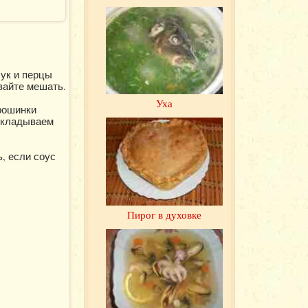
ук и перцы
вайте мешать.
Уха
орошинки
аскладываем
, если соус
Пирог в духовке