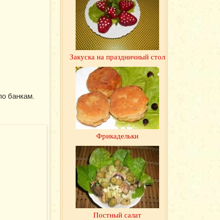
Закуска на праздничный стол
по банкам.
Фрикадельки
Постный салат