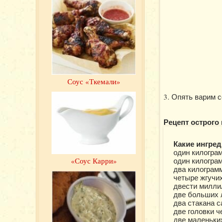
Соус «Ткемали»
3. Опять варим 
Рецепт острого 
Какие ингред
один килогра
один килограм
«Соус Карри»
два килограм
четыре жгучих
двести милли
две больших 
два стакана с
две головки ч
две маленьки