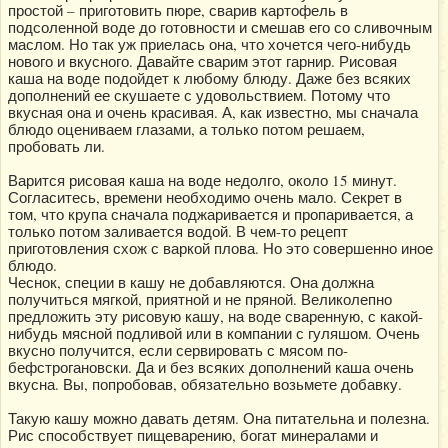
простой – приготовить пюре, сварив картофель в
подсоленной воде до готовности и смешав его со сливочным
маслом. Но так уж приелась она, что хочется чего-нибудь
нового и вкусного. Давайте сварим этот гарнир. Рисовая
каша на воде подойдет к любому блюду. Даже без всяких
дополнений ее скушаете с удовольствием. Потому что
вкусная она и очень красивая. А, как известно, мы сначала
блюдо оцениваем глазами, а только потом решаем,
пробовать ли.
Варится рисовая каша на воде недолго, около 15 минут.
Согласитесь, времени необходимо очень мало. Секрет в
том, что крупа сначала поджаривается и пропаривается, а
только потом заливается водой. В чем-то рецепт
приготовления схож с варкой плова. Но это совершенно иное
блюдо.
Чеснок, специи в кашу не добавляются. Она должна
получиться мягкой, приятной и не пряной. Великолепно
предложить эту рисовую кашу, на воде сваренную, с какой-
нибудь мясной подливой или в компании с гуляшом. Очень
вкусно получится, если сервировать с мясом по-
бефстрогановски. Да и без всяких дополнений каша очень
вкусна. Вы, попробовав, обязательно возьмете добавку.
Такую кашу можно давать детям. Она питательна и полезна.
Рис способствует пищеварению, богат минералами и