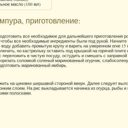
ьное масло (100 мл)
мпура, приготовление:
подготовить все необходимое для дальнейшего приготовления р
 чтобы все необходимые ингредиенты были под рукой. Начните 
 воду добавить промытую крупу и варить на умеренном огне 15 
лючить, но кастрюльку оставить под крышкой на горячей плите 
с переложить в чистую посуду, остудить и смешать с заправкой 
 Порезать соломкой соленый маринованный огурчик, слабосолен
одготовить маринованный имбирь.
жить на циновке шершавой стороной вверх. Далее следует выл
онким слоем. На рис выкладывается начинка из огурца, рыбы и
кими полосками.