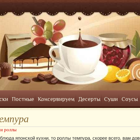
ски
Постные
Консервируем
Десерты
Суши
Соусы
емпура
и роллы
блюда японской кухни, то роллы темпура, скорее всего, вам до