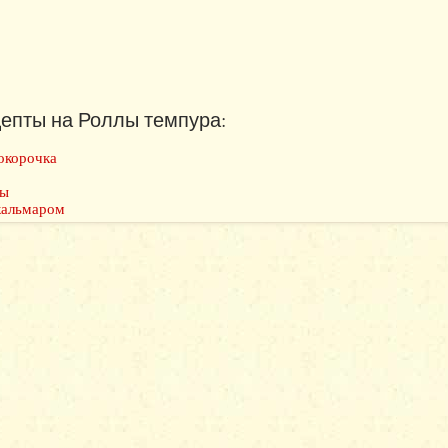
епты на Роллы темпура:
окорочка
ны
кальмаром