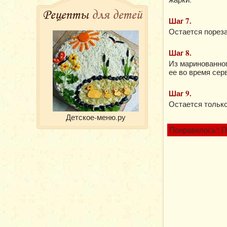
Рецепты
для детей
Шаг 7.
Остается порез
Шаг 8.
Из маринованног
ее во время сер
Шаг 9.
Остается только
Детское-меню.ру
Понравилось? П