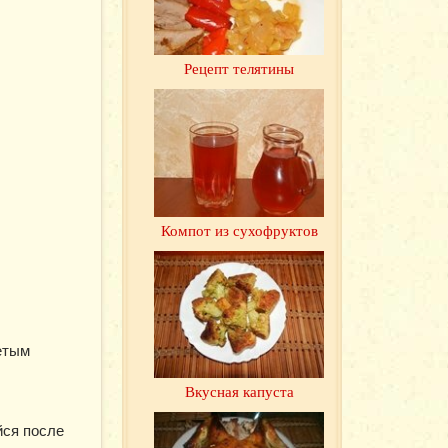
Рецепт телятины
Компот из сухофруктов
етым
Вкусная капуста
йся после