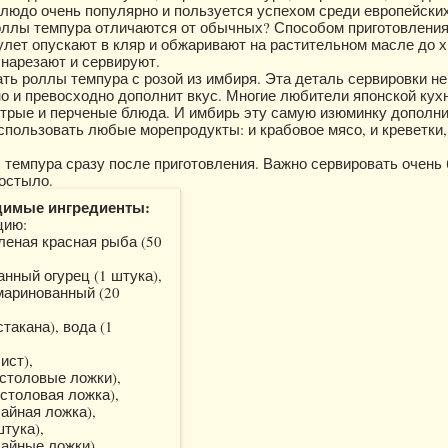
блюдо очень популярно и пользуется успехом среди европейских
оллы темпура отличаются от обычных? Способом приготовления
улет опускают в кляр и обжаривают на растительном масле до 
 нарезают и сервируют.
ть роллы темпура с розой из имбиря. Эта деталь сервировки не
но и превосходно дополнит вкус. Многие любители японской кух
трые и перченые блюда. И имбирь эту самую изюминку дополни
спользовать любые морепродукты: и крабовое мясо, и креветки, 
темпура сразу после приготовления. Важно сервировать очень 
остыло.
димые ингредиенты:
цию:
леная красная рыба (50
нный огурец (1 штука),
маринованный (20
стакана), вода (1
ист),
 столовые ложки),
 столовая ложка),
чайная ложка),
штука),
чайные ложки),