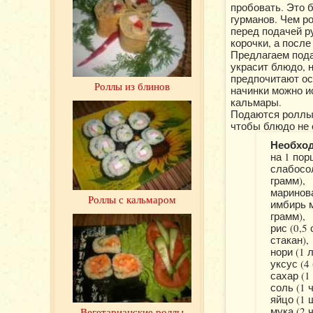
пробовать. Это 
гурманов. Чем р
перед подачей р
корочки, а после
Предлагаем пода
украсит блюдо, 
предпочитают ос
Роллы из блинов
начинки можно и
кальмары.
Подаются роллы 
чтобы блюдо не 
Необхо
на 1 пор
слабосо
грамм),
маринова
Роллы с кальмаром
имбирь 
грамм),
рис (0,5 
стакан),
нори (1 л
уксус (4
сахар (1
соль (1 
яйцо (1 
мука (2 
Вегетарианские роллы