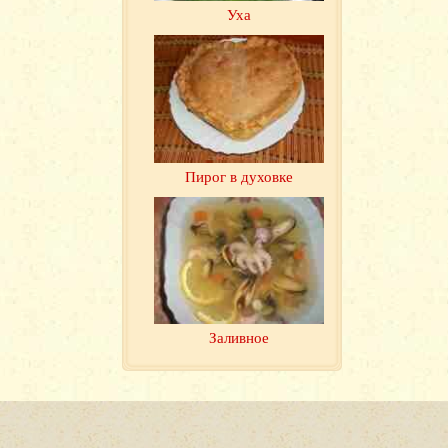
Уха
Пирог в духовке
Заливное