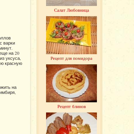
Салат Любовница
оллов
с варки
минут.
еще на 20
Рецепт для помидора
из уксуса,
ую красную
ожить на
 имбиря,
Рецепт блинов