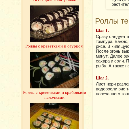
растител
Роллы те
Шаг 1.
Сразу следует 
тэмпура. Важно,
Роллы с креветками и огурцом
риса. В кипящую
После огонь вык
минут. Далее ри
сахара и соли.
рыбу. А также п
Шаг 2.
Лист нори разло
водоросли рис т
Роллы с креветками и крабовыми
порезанного тон
палочками