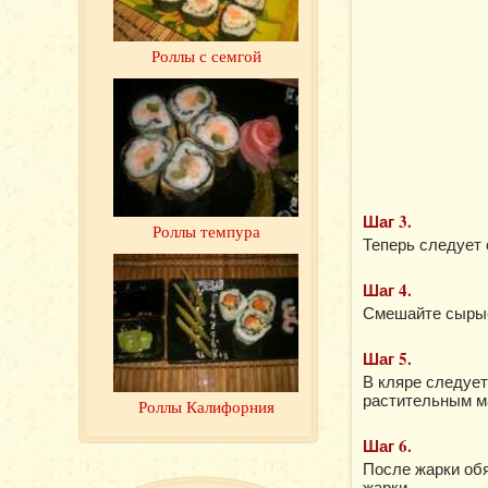
Роллы с семгой
Шаг 3.
Роллы темпура
Теперь следует 
Шаг 4.
Смешайте сырые 
Шаг 5.
В кляре следует
растительным ма
Роллы Калифорния
Шаг 6.
После жарки обя
жарки.