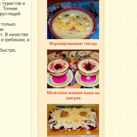
 туристов и
. Точнее
хрустящей
 только
ни
т. В качестве
и гребешки, и
Фаршированные гнезда
быстро,
Молочная манная каша на
завтрак