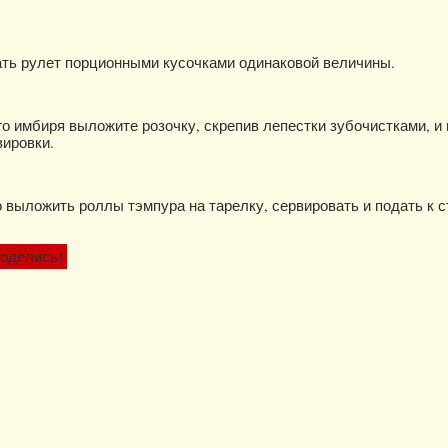
ать рулет порционными кусочками одинаковой величины.
о имбиря выложите розочку, скрепив лепестки зубочистками, и
вировки.
 выложить роллы тэмпура на тарелку, сервировать и подать к с
оделись!