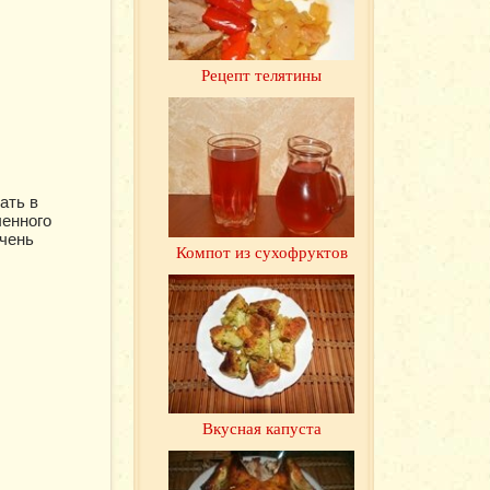
Рецепт телятины
ать в
ченного
очень
Компот из сухофруктов
Вкусная капуста