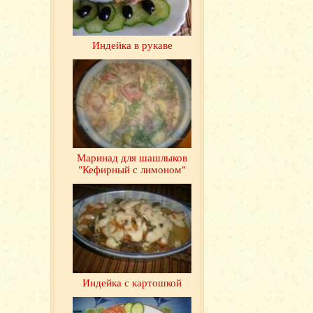
Индейка в рукаве
Маринад для шашлыков
"Кефирный с лимоном"
Индейка с картошкой