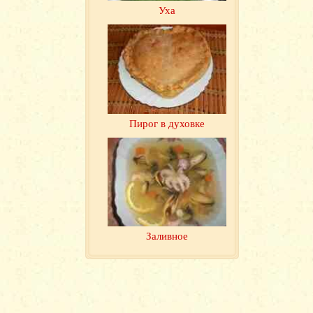
Уха
Пирог в духовке
Заливное