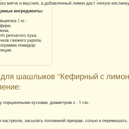
ого мягче и вкуснее, а добавленный лимон даст легкую кислинку
димые ингредиенты:
вырезка 2 кг.;
ефира;
мона;
700 репчатого лука;
учков свежего укропа;
лограмма помидор;
специи.
для шашлыков "Кефирный с лимон
ление:
у порционными кусками, диаметром 4 - 5 см.;
 кастрюлю, засыпать половиной приправ, солью и перемешать;