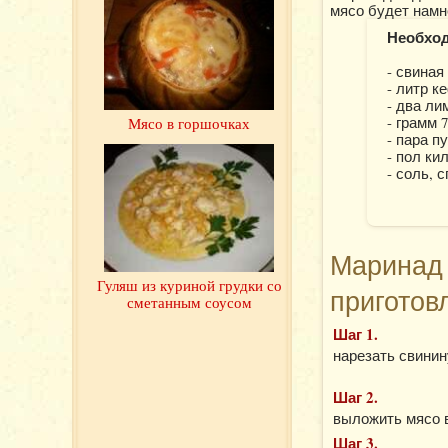
мясо будет намн
Необхо
- свиная 
- литр к
- два ли
- грамм 
Мясо в горшочках
- пара п
- пол ки
- соль, 
Маринад 
Гуляш из куриной грудки со
приготов
сметанным соусом
Шаг 1.
нарезать свинин
Шаг 2.
выложить мясо в
Шаг 3.