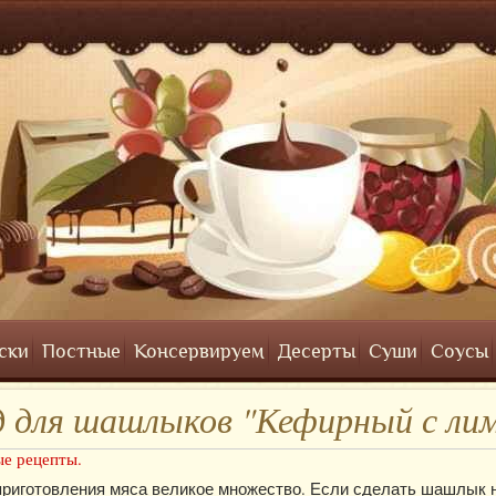
ски
Постные
Консервируем
Десерты
Суши
Соусы
 для шашлыков "Кефирный с ли
е рецепты.
риготовления мяса великое множество. Если сделать шашлык н