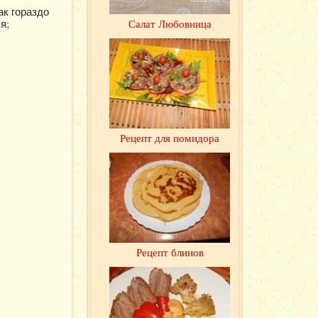
ак гораздо
Салат Любовница
я;
Рецепт для помидора
Рецепт блинов