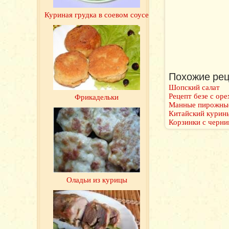
Куриная грудка в соевом соусе
Похожие рец
Шопский салат
Рецепт безе с ор
Фрикадельки
Манные пирожные
Китайский курины
Корзинки с черни
Оладьи из курицы