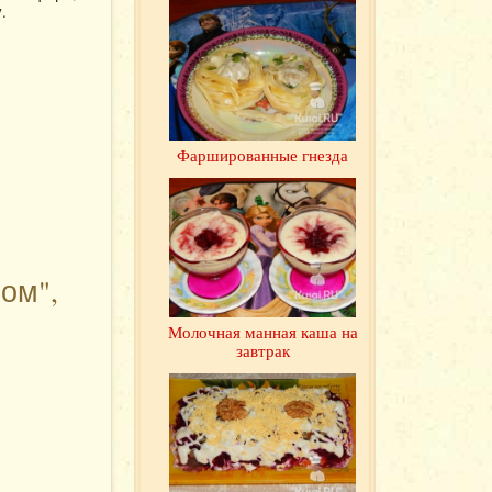
.
Фаршированные гнезда
ом",
Молочная манная каша на
завтрак