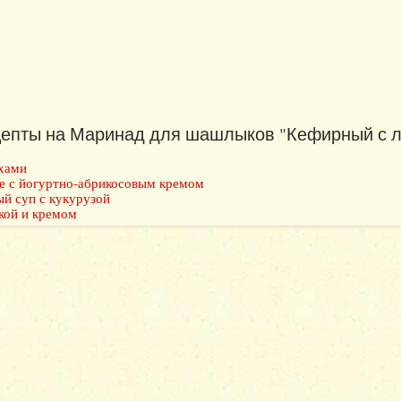
епты на Маринад для шашлыков "Кефирный с 
ехами
 с йогуртно-абрикосовым кремом
й суп с кукурузой
кой и кремом