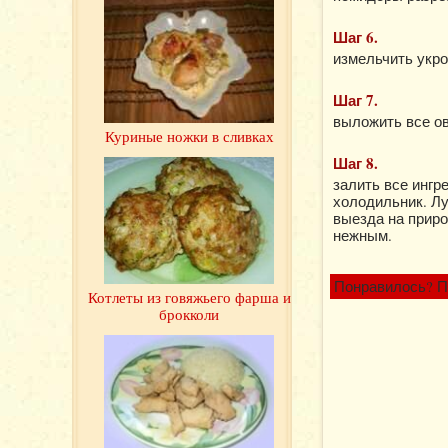
Шаг 6.
измельчить укро
Шаг 7.
выложить все ов
Куриные ножки в сливках
Шаг 8.
залить все ингр
холодильник. Лу
выезда на приро
нежным.
Понравилось? П
Котлеты из говяжьего фарша и
брокколи