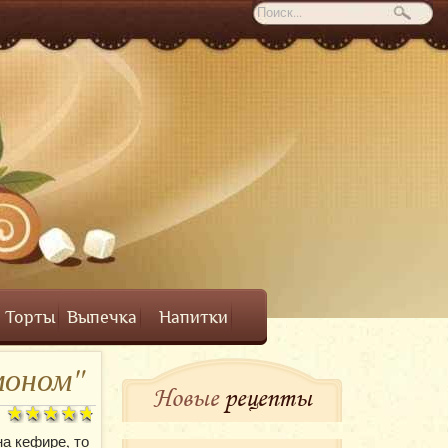
Торты
Выпечка
Напитки
моном"
Новые
рецепты
а кефире, то