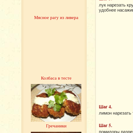
лук нарезать кр
удобнее насажив
Мясное рагу из ливера
Колбаса в тесте
Шаг 4.
лимон нарезать 
Шаг 5.
Гречаники
помидоры разрез