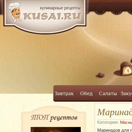
Завтрак
Обед
Салаты
Заку
Маринад
ТОП
рецептов
Категория:
Мясны
Маринадов для п