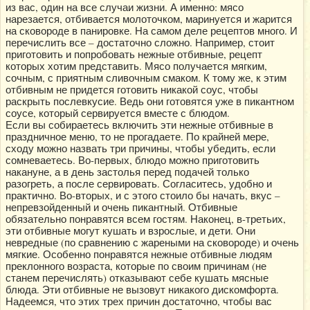
из вас, один на все случаи жизни. А именно: мясо
нарезается, отбивается молоточком, маринуется и жарится
на сковороде в панировке. На самом деле рецептов много. И
перечислить все – достаточно сложно. Например, стоит
приготовить и попробовать нежные отбивные, рецепт
которых хотим представить. Мясо получается мягким,
сочным, с приятным сливочным смаком. К тому же, к этим
отбивным не придется готовить никакой соус, чтобы
раскрыть послевкусие. Ведь они готовятся уже в пикантном
соусе, который сервируется вместе с блюдом.
Если вы собираетесь включить эти нежные отбивные в
праздничное меню, то не прогадаете. По крайней мере,
сходу можно назвать три причины, чтобы убедить, если
сомневаетесь. Во-первых, блюдо можно приготовить
накануне, а в день застолья перед подачей только
разогреть, а после сервировать. Согласитесь, удобно и
практично. Во-вторых, и с этого стоило бы начать, вкус –
непревзойденный и очень пикантный. Отбивные
обязательно понравятся всем гостям. Наконец, в-третьих,
эти отбивные могут кушать и взрослые, и дети. Они
невредные (по сравнению с жареными на сковороде) и очень
мягкие. Особенно понравятся нежные отбивные людям
преклонного возраста, которые по своим причинам (не
станем перечислять) отказывают себе кушать мясные
блюда. Эти отбивные не вызовут никакого дискомфорта.
Надеемся, что этих трех причин достаточно, чтобы вас