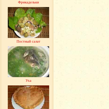
Фрикадельки
Постный салат
Уха