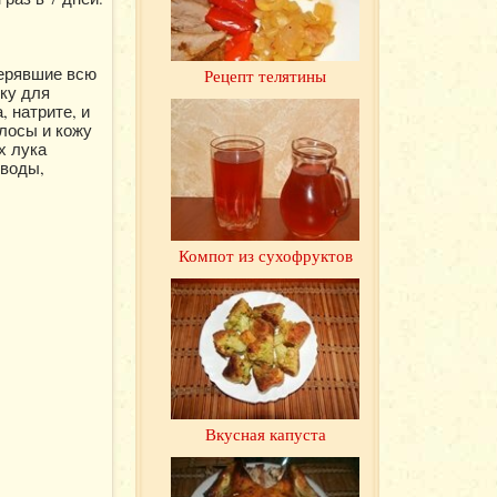
терявшие всю
Рецепт телятины
ку для
, натрите, и
лосы и кожу
х лука
 воды,
Компот из сухофруктов
Вкусная капуста