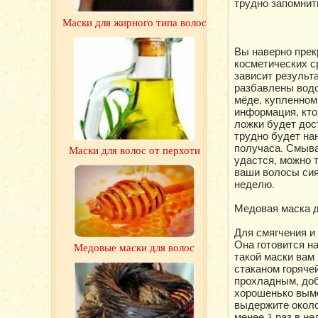
трудно запомнить
Маски для жирного типа волос
Вы наверно прек
косметических ср
зависит результ
разбавлены водо
мёде, купленном 
информация, кто
ложки будет дос
трудно будет на
получаса. Смыва
Маски для волос от перхоти
удастся, можно 
ваши волосы сия
неделю.
Медовая маска 
Для смягчения и
Она готовится н
Медовые маски для волос
такой маски вам
стаканом горячей
прохладным, доб
хорошенько вымо
выдержите около
менее 3 раз в н