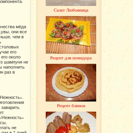
компонента.
Салат Любовница
ачества мёда
,увы, они все
ньше, чем в
ь
 столовых
учае его
 его около
Рецепт для помидора
ез шампуня не
ы наполнить
н раз в
«Нежность».
иготовления
Рецепт блинов
 заварить
ет
 «Нежность»
осы,
елать не
раз в 7 дней.