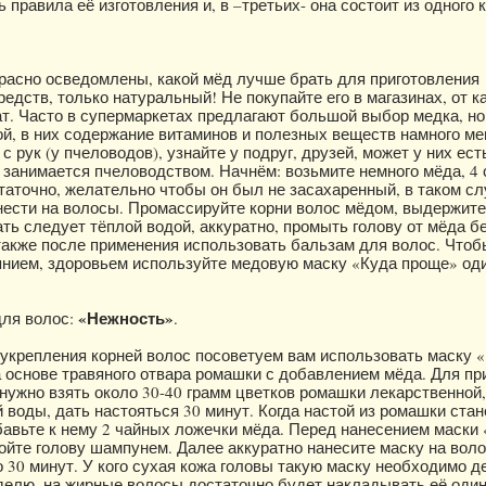
 правила её изготовления и, в –третьих- она состоит из одного 
расно осведомлены, какой мёд лучше брать для приготовления
едств, только натуральный! Не покупайте его в магазинах, от к
ат. Часто в супермаркетах предлагают большой выбор медка, но
й, в них содержание витаминов и полезных веществ намного ме
с рук (у пчеловодов), узнайте у подруг, друзей, может у них ест
 занимается пчеловодством. Начнём: возьмите немного мёда, 4
таточно, желательно чтобы он был не засахаренный, в таком сл
нести на волосы. Промассируйте корни волос мёдом, выдержите
ть следует тёплой водой, аккуратно, промыть голову от мёда б
также после применения использовать бальзам для волос. Чтоб
нием, здоровьем используйте медовую маску «Куда проще» оди
«Нежность»
для волос:
.
 укрепления корней волос посоветуем вам использовать маску 
а основе травяного отвара ромашки с добавлением мёда. Для пр
 нужно взять около 30-40 грамм цветков ромашки лекарственной,
 воды, дать настояться 30 минут. Когда настой из ромашки стан
авьте к нему 2 чайных ложечки мёда. Перед нанесением маски
йте голову шампунем. Далее аккуратно нанесите маску на вол
 30 минут. У кого сухая кожа головы такую маску необходимо д
еделю, на жирные волосы достаточно будет накладывать её один 