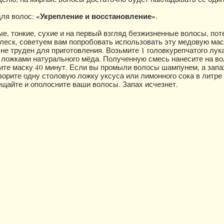
«Укрепление и восстановление»
для волос:
.
ые, тонкие, сухие и на первый взгляд безжизненные волосы, по
блеск, советуем вам попробовать использовать эту медовую мас
не труден для приготовления. Возьмите 1 головкурепчатого лука
 ложками натурального мёда. Полученную смесь нанесите на во
ите маску 40 минут. Если вы промыли волосы шампунем, а запа
творите одну столовую ложку уксуса или лимонного сока в литре
щайте и ополосните ваши волосы. Запах исчезнет.