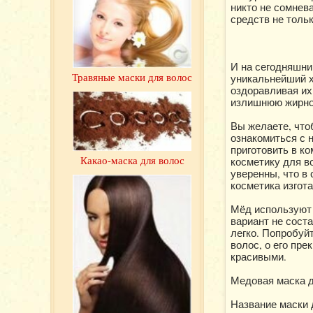
никто не сомнев
средств не тольк
И на сегодняшни
Травяные маски для волос
уникальнейший х
оздоравливая их
излишнюю жирнос
Вы желаете, что
ознакомиться с 
приготовить в к
Какао-маска для волос
косметику для во
уверенны, что в
косметика изгот
Мёд используют 
вариант не сост
легко. Попробуй
волос, о его пре
красивыми.
Медовая маска 
Название маски д