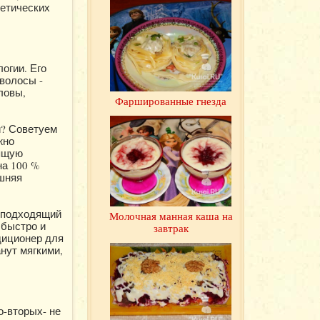
метических
огии. Его
волосы -
ловы,
Фаршированные гнезда
и? Советуем
жно
оящую
на 100 %
ашняя
я подходящий
Молочная манная каша на
 быстро и
завтрак
диционер для
нут мягкими,
о-вторых- не