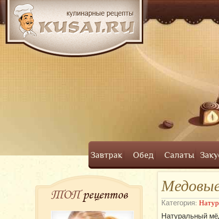
Завтрак
Обед
Салаты
Заку
Медовые
ТОП
рецептов
Категория:
Натур
Натуральный мёд