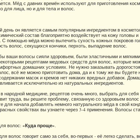
ается. Мёд с давних времён используют для приготовления кос
о для лица, но и для тела и волос.
й день он является самым популярным ингредиентом в косметол
имический состав благоприятно воздействует на кожу головы и 
. С помощью мёда можно вылечить сухость кожных покровов го
ть волос, секущихся кончики, перхоть, выпадение волос.
бы ваши волосы сияли здоровьем, были эластичными и мягким
некоторыми рецептами медовых средств для волос, которые мо
омфортных домашних условиях. Не нужно заказывать дорогост
лос, всё же можно приготовить дома, да и к тому же вы будете 
 содержании масок и кремов нет никаких вредных добавок. Дом
авливается исключительно из натуральных ингредиентов.
в народной медицине, рецептов очень много, выбрать для себ
авит труда, вы решите проблему, связанную со здоровьем волос
те для начала добавлять немного натурального мёда в свой кон
красных свойствах вы узнаете через 3-4 применения. Волосы ста
«Куда проще»
для волос:
.
ля волос говорит само за себя, во-первых - её легко сделать, в