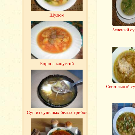
Шулюм
Зеленый с
Борщ с капустой
Свекольный с
Суп из сушеных белых грибов