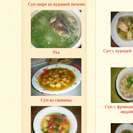
Суп пюре из куриной печени
Суп с курицей 
Уха
Суп из свинины
Суп с фрикаде
индей