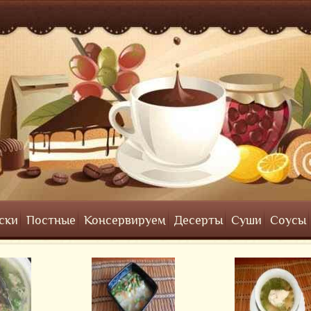
ски
Постные
Консервируем
Десерты
Суши
Соусы