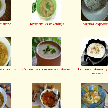
уп-пюре
Похлебка из чечевицы
Мясная окрошк
уп с мясом
Суп-пюре с тыквой и грибами
Густой грибной су
сливками