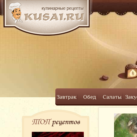
Завтрак
Обед
Салаты
Заку
ТОП
рецептов