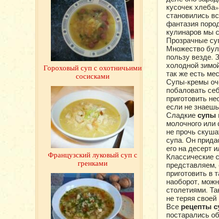
кусочек хлеба
становились в
фантазия пород
кулинаров мы с
Прозрачные суп
Множество буль
пользу везде. 
холодной зимой
Гороховый суп с охотничьими
так же есть ме
сосисками
Супы-кремы оче
побаловать се
приготовить не
если не знаешь
супы
Сладкие
молочного или 
не прочь скуша
супа. Он прида
его на десерт 
Французский луковый суп с
Классические с
гренками
представляем,
приготовить в 
наоборот, мож
столетиями. Та
не теряя своей
рецепты с
Все
постарались об