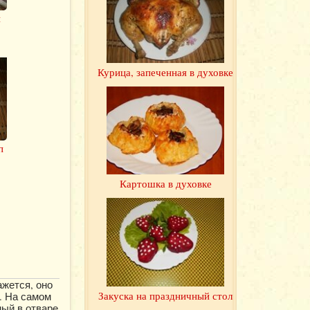
и
Курица, запеченная в духовке
п
Картошка в духовке
ажется, оно
Закуска на праздничный стол
. На самом
ный в отваре