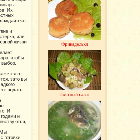
линары
ов
. Их
естных
слаждайтесь.
.
вие и
стерка, или
невной жизни
Фрикадельки
желает
ара, чтобы
 выбор,
кажется от
тся, зато вы
ладкого
ете подать
Постный салат
е
но
те. И
годами и
енствуются,
 Мы
с готовки.