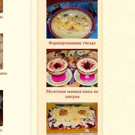
цы
Фаршированные гнезда
пачо
Молочная манная каша на
завтрак
 с
и