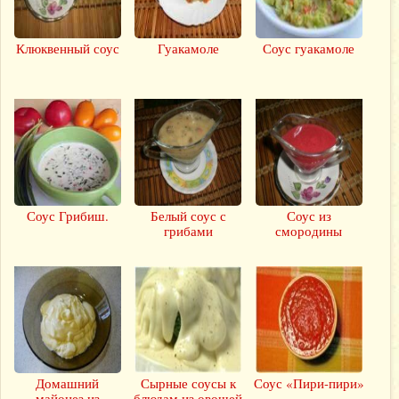
Клюквенный соус
Гуакамоле
Соус гуакамоле
Соус Грибиш.
Белый соус с
Соус из
грибами
смородины
Домашний
Сырные соусы к
Соус «Пири-пири»
майонез из
блюдам из овощей