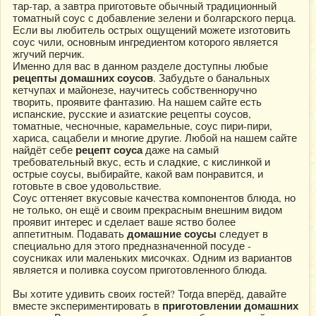
тар-тар, а завтра приготовьте обычный традиционный
томатный соус с добавление зелени и болгарского перца.
Если вы любитель острых ощущений можете изготовить
соус чили, основным ингредиентом которого является
жгучий перчик.
Именно для вас в данном разделе доступны любые
рецепты домашних соусов
. Забудьте о банальных
кетчупах и майонезе, научитесь собственноручно
творить, проявите фантазию. На нашем сайте есть
испанские, русские и азиатские рецепты соусов,
томатные, чесночные, карамельные, соус пири-пири,
хариса, сацабели и многие другие. Любой на нашем сайте
рецепт соуса
найдёт себе
даже на самый
требовательный вкус, есть и сладкие, с кислинкой и
острые соусы, выбирайте, какой вам понравится, и
готовьте в свое удовольствие.
Соус оттеняет вкусовые качества компонентов блюда, но
не только, он ещё и своим прекрасным внешним видом
проявит интерес и сделает ваше яство более
домашние соусы
аппетитным. Подавать
следует в
специально для этого предназначенной посуде -
соусниках или маленьких мисочках. Одним из вариантов
является и поливка соусом приготовленного блюда.
Вы хотите удивить своих гостей? Тогда вперёд, давайте
приготовлении домашних
вместе экспериментировать в