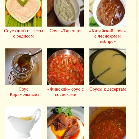
Соус (дип) из феты
Соус «Тар-тар»
«Китайский соус»
с редисом
с чесноком и
имбирём
Соус
«Финский» соус с
Соусы к десертам
«Карамельный»
сосисками