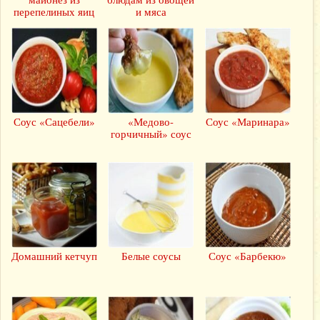
перепелиных яиц
и мяса
Соус «Сацебели»
«Медово-
Соус «Маринара»
горчичный» соус
Домашний кетчуп
Белые соусы
Соус «Барбекю»