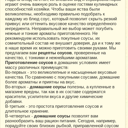
играют очень важную роль в оценке гостями кулинарных
способностей хозяйки. Чтобы ваши яства были
великолепны, необходимо правильно подобрать к
каждому из блюд соус, который позволит скрыть резкий
привкус или оттенить вкусовое качество определённого
ингредиента. Неправильный же выбор может погубить
нежные и тонкие ароматы приготовленного. Не
рекомендуем использовать покупные соусы, их
сомнительный состав не внушает доверия, да и к тому же
в наше время их можно приготовить своими руками. Мы
рецепты соусов
предлагаем вам
, проверенные на
качество, с тонкими и нежнейшими ароматами.
Приготовление соусов
в домашних условиях имеет
массу различных преимуществ:
Во-первых - это великолепные и насыщенные вкусовые
качества. По сравнению с покупными соусами, домашние
более ароматны и приятны на вкус.
домашние соусы
Во-вторых -
полезны, а купленные в
магазине вредны, так как в их составе содержатся
красители, усилители вкуса и другие химические
добавки.
В-третьих - это простота приготовления соусов и
длительное хранение.
домашние соусы
В-четвертых -
позволят вам
разнообразить ваш рацион питания. Сегодня, например,
порадуйте своих близких рыбкой, приправленной соусом