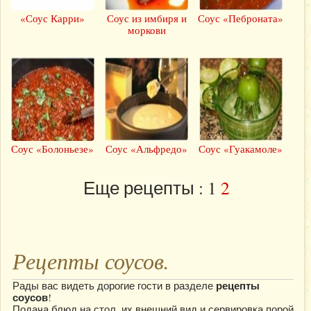
«Соус Карри»
Соус из имбиря и
Соус «Пеброната»
моркови
Соус «Болоньезе»
Соус «Альфредо»
Соус «Гуакамоле»
Еще рецепты :
1
2
Рецепты соусов.
рецепты
Рады вас видеть дорогие гости в разделе
соусов
!
Подача блюд на стол, их внешний вид и сервировка порой