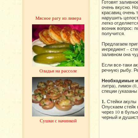
Готовят заливное
очень вкусно. Н
красавиц очень т
нарушить целост
Мясное рагу из ливера
легко отделяетс
возник вопрос: 
получится.
Предлагаем приг
ингредиент – ст
заливном она чу
Если все-таки а
речную) рыбу. Р
Оладьи на рассоле
Необходимые и
литра), лимон (0
специи (указаны 
1.
Стейки акулы 
Опускаем стейк 
через 10 в буль
черный и душист
Сушки с начинкой