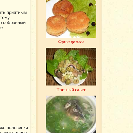
ыть приятным
этому
но собранный
ле
Фрикадельки
Постный салат
кже половинки
в прохладное