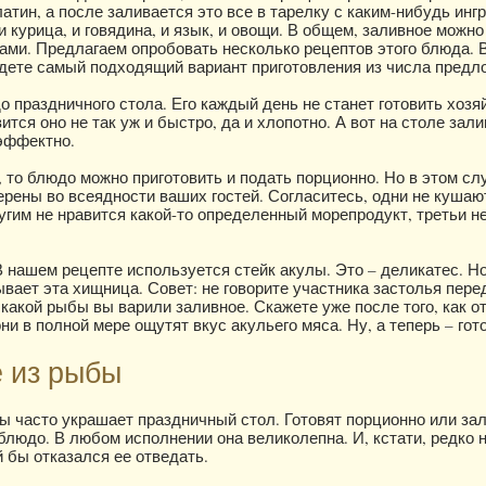
атин, а после заливается это все в тарелку с каким-нибудь инг
 курица, и говядина, и язык, и овощи. В общем, заливное можно
ми. Предлагаем опробовать несколько рецептов этого блюда. 
дете самый подходящий вариант приготовления из числа предл
 праздничного стола. Его каждый день не станет готовить хозяй
вится оно не так уж и быстро, да и хлопотно. А вот на столе зал
эффектно.
, то блюдо можно приготовить и подать порционно. Но в этом сл
рены во всеядности ваших гостей. Согласитесь, одни не кушаю
угим не нравится какой-то определенный морепродукт, третьи н
 В нашем рецепте используется стейк акулы. Это – деликатес. Н
вает эта хищница. Совет: не говорите участника застолья пере
 какой рыбы вы варили заливное. Скажете уже после того, как о
ни в полной мере ощутят вкус акульего мяса. Ну, а теперь – гот
 из рыбы
ы часто украшает праздничный стол. Готовят порционно или за
людо. В любом исполнении она великолепна. И, кстати, редко 
й бы отказался ее отведать.