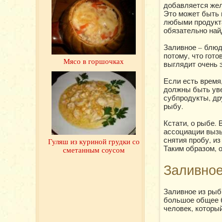
добавляется жел
Это может быть и
любыми продукта
обязательно най
Заливное – блюдо
потому, что гото
Мясо в горшочках
выглядит очень 
Если есть время
должны быть уве
субпродукты, др
рыбу.
Кстати, о рыбе.
ассоциации вызы
снятия пробу, из
Гуляш из куриной грудки со
Таким образом, о
сметанным соусом
Заливное
Заливное из рыб
большое общее б
человек, которы