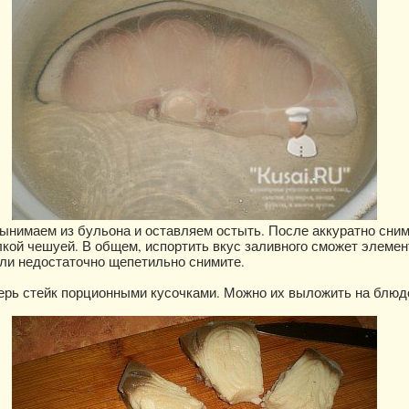
ынимаем из бульона и оставляем остыть. После аккуратно сни
елкой чешуей. В общем, испортить вкус заливного сможет элемен
или недостаточно щепетильно снимите.
ерь стейк порционными кусочками. Можно их выложить на блюд