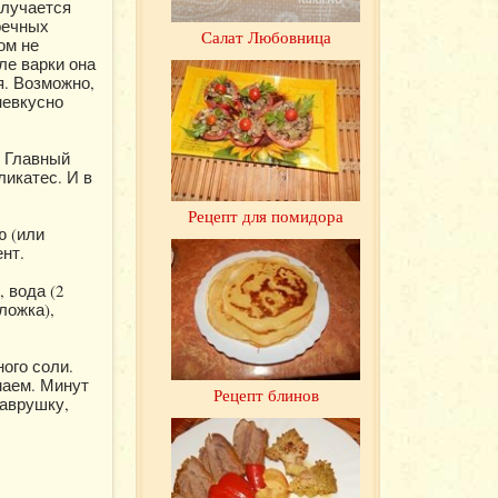
олучается
речных
Салат Любовница
ом не
ле варки она
я. Возможно,
невкусно
. Главный
ликатес. И в
Рецепт для помидора
ю (или
ент.
 вода (2
 ложка),
ого соли.
маем. Минут
Рецепт блинов
лаврушку,