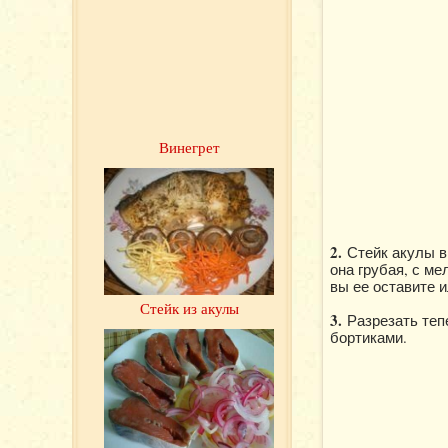
Винегрет
2.
Стейк акулы в
она грубая, с м
вы ее оставите 
Стейк из акулы
3.
Разрезать теп
бортиками.