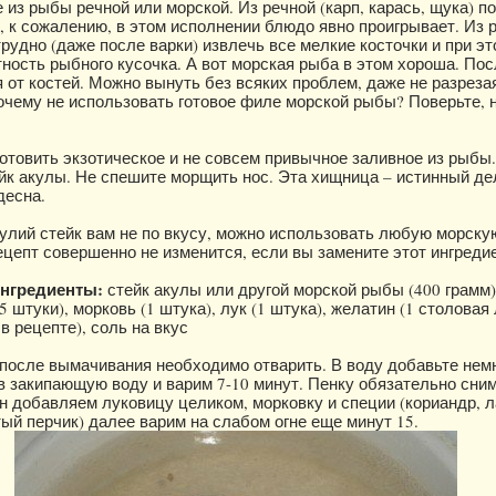
 из рыбы речной или морской. Из речной (карп, карась, щука) п
о, к сожалению, в этом исполнении блюдо явно проигрывает. Из 
рудно (даже после варки) извлечь все мелкие косточки и при эт
ность рыбного кусочка. А вот морская рыба в этом хороша. Пос
я от костей. Можно вынуть без всяких проблем, даже не разреза
почему не использовать готовое филе морской рыбы? Поверьте, 
отовить экзотическое и не совсем привычное заливное из рыбы
ейк акулы. Не спешите морщить нос. Эта хищница – истинный де
десна.
кулий стейк вам не по вкусу, можно использовать любую морску
ецепт совершенно не изменится, если вы замените этот ингреди
нгредиенты:
стейк акулы или другой морской рыбы (400 грамм),
,5 штуки), морковь (1 штука), лук (1 штука), желатин (1 столовая
в рецепте), соль на вкус
после вымачивания необходимо отварить. В воду добавьте немн
в закипающую воду и варим 7-10 минут. Пенку обязательно сни
он добавляем луковицу целиком, морковку и специи (кориандр, 
ый перчик) далее варим на слабом огне еще минут 15.