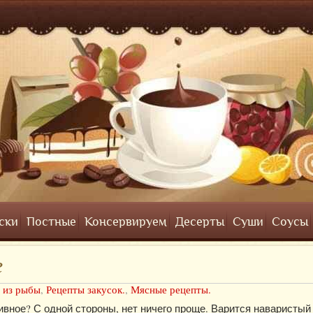
ски
Постные
Консервируем
Десерты
Суши
Соусы
е
 из рыбы
,
Рецепты закусок.
,
Мясные рецепты.
ливное? С одной стороны, нет ничего проще. Варится наваристый