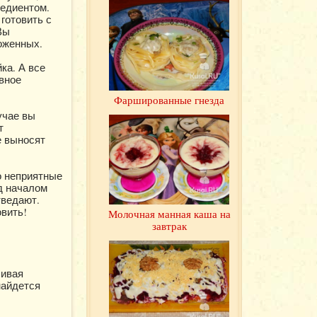
редиентом.
 готовить с
Вы
оженных.
ка. А все
ивное
Фаршированные гнезда
учае вы
т
е выносят
о неприятные
д началом
тведают.
овить!
Молочная манная каша на
завтрак
ливая
найдется