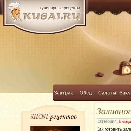
Завтрак
Обед
Салаты
Заку
Заливно
ТОП
рецептов
Категория:
Блюда
Как готовить за