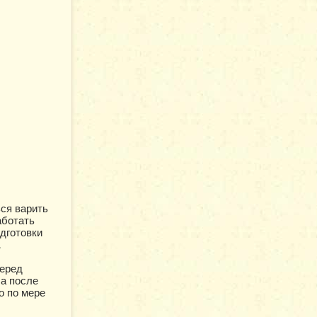
ься варить
аботать
одготовки
.
Перед
 а после
о по мере