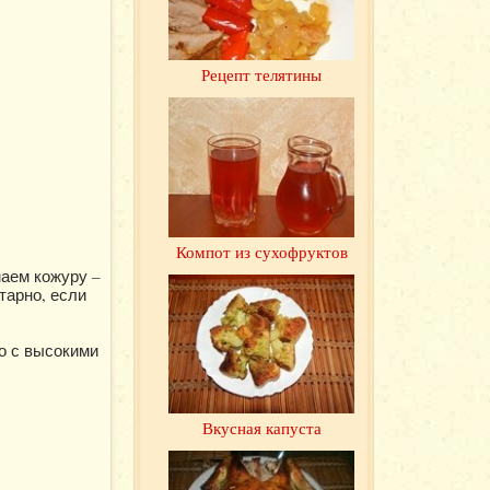
Рецепт телятины
Компот из сухофруктов
маем кожуру –
тарно, если
о с высокими
Вкусная капуста