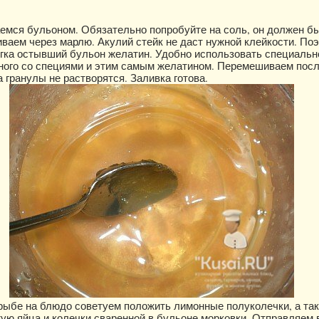
емся бульоном. Обязательно попробуйте на соль, он должен б
иваем через марлю. Акулий стейк не даст нужной клейкости. По
гка остывший бульон желатин. Удобно использовать специаль
ного со специями и этим самым желатином. Перемешиваем пос
 гранулы не растворятся. Заливка готова.
рыбе на блюдо советуем положить лимонные полуколечки, а та
тую яйца и колечки сваренной в бульоне морковки. Отправляем 