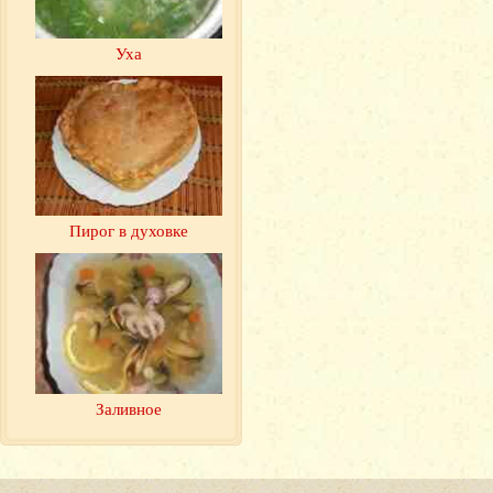
Уха
Пирог в духовке
Заливное