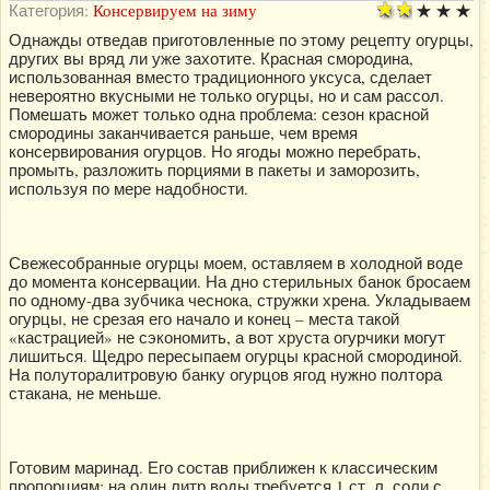
Категория:
Консервируем на зиму
Однажды отведав приготовленные по этому рецепту огурцы,
других вы вряд ли уже захотите. Красная смородина,
использованная вместо традиционного уксуса, сделает
невероятно вкусными не только огурцы, но и сам рассол.
Помешать может только одна проблема: сезон красной
смородины заканчивается раньше, чем время
консервирования огурцов. Но ягоды можно перебрать,
промыть, разложить порциями в пакеты и заморозить,
используя по мере надобности.
Свежесобранные огурцы моем, оставляем в холодной воде
до момента консервации. На дно стерильных банок бросаем
по одному-два зубчика чеснока, стружки хрена. Укладываем
огурцы, не срезая его начало и конец – места такой
«кастрацией» не сэкономить, а вот хруста огурчики могут
лишиться. Щедро пересыпаем огурцы красной смородиной.
На полуторалитровую банку огурцов ягод нужно полтора
стакана, не меньше.
Готовим маринад. Его состав приближен к классическим
пропорциям: на один литр воды требуется 1 ст. л. соли с