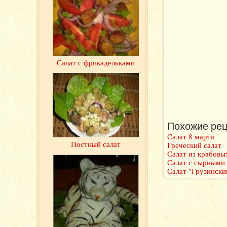
Салат с фрикадельками
Похожие рец
Салат 8 марта
Постный салат
Греческий салат
Салат из крабовы
Салат с сырными
Салат "Грузински