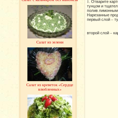
1. Отварите карт
тунцом и тщател
полив лимонным 
Нарезанные прод
первый слой – т
второй слой – к
Салат из зелени
Салат из креветок «Сердце
влюбленных»