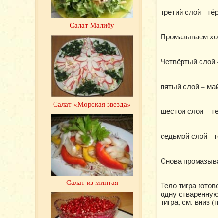
третий слой - т
Салат Малибу
Промазываем хо
Четвёртый слой 
пятый слой – ма
Салат «Морская звезда»
шестой слой – т
седьмой слой - 
Снова промазыв
Салат из минтая
Тело тигра готов
одну отваренную
тигра, см. вниз 