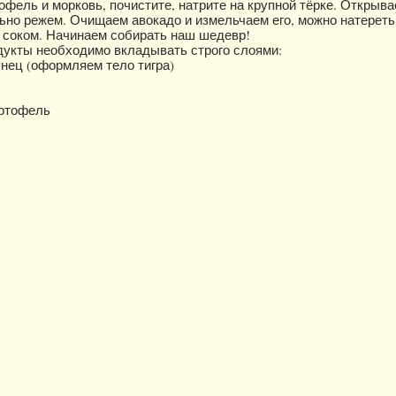
офель и морковь, почистите, натрите на крупной тёрке. Открыва
ьно режем. Очищаем авокадо и измельчаем его, можно натереть 
соком. Начинаем собирать наш шедевр!
укты необходимо вкладывать строго слоями:
унец (оформляем тело тигра)
артофель