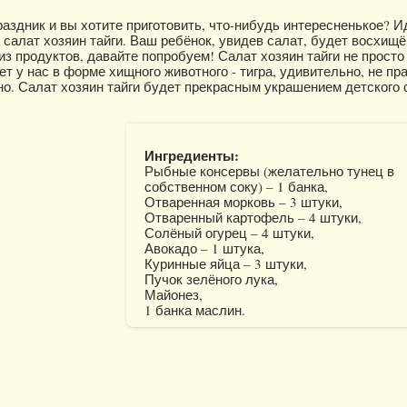
раздник и вы хотите приготовить, что-нибудь интересненькое? 
 салат хозяин тайги. Ваш ребёнок, увидев салат, будет восхищё
из продуктов, давайте попробуем! Салат хозяин тайги не просто
ет у нас в форме хищного животного - тигра, удивительно, не пр
но. Салат хозяин тайги будет прекрасным украшением детского 
Ингредиенты:
Рыбные консервы (желательно тунец в
собственном соку) – 1 банка,
Отваренная морковь – 3 штуки,
Отваренный картофель – 4 штуки,
Солёный огурец – 4 штуки,
Авокадо – 1 штука,
Куринные яйца – 3 штуки,
Пучок зелёного лука,
Майонез,
1 банка маслин.