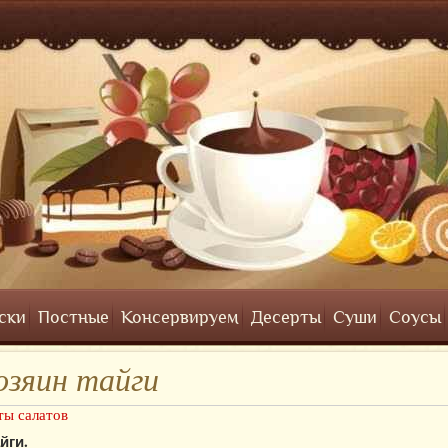
ски
Постные
Консервируем
Десерты
Суши
Соусы
озяин тайги
ты салатов
йги.