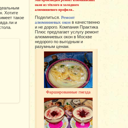
окон из тёплого и холодного
Идеальным
алюминиевого профиля..
н. Хотите
Поделиться.
Ремонт
 имеет такое
алюминиевых окон
в качественно
авда ли и
и не дорого. Компания Практика
стола.
Плюс предлагает услугу ремонт
алюминиевых окон в Москве
недорого по выгодным и
разумным ценам.
Фаршированные гнезда