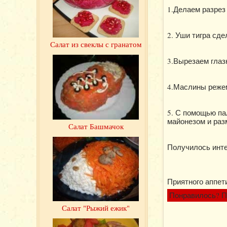
1.Делаем разрез
2. Уши тигра сде
Салат из свеклы с гранатом
3.Вырезаем глазк
4.Маслины режем
5. С помощью па
майонезом и раз
Салат Башмачок
Получилось инте
Приятного аппети
Понравилось? П
Салат "Рыжий ежик"