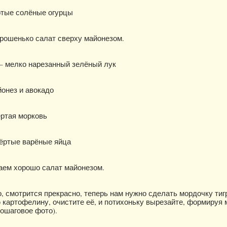
ёртые солёные огурцы
рошенько салат сверху майонезом.
– мелко нарезанный зелёный лук
йонез и авокадо
ёртая морковь
тёртые варёные яйца
аем хорошо салат майонезом.
о, смотрится прекрасно, теперь нам нужно сделать мордочку тиг
 картофелину, очистите её, и потихоньку вырезайте, формируя
(пошаговое фото).