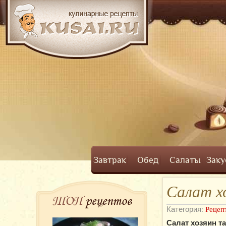
Завтрак
Обед
Салаты
Заку
Салат х
ТОП
рецептов
Категория:
Рецеп
Салат хозяин та