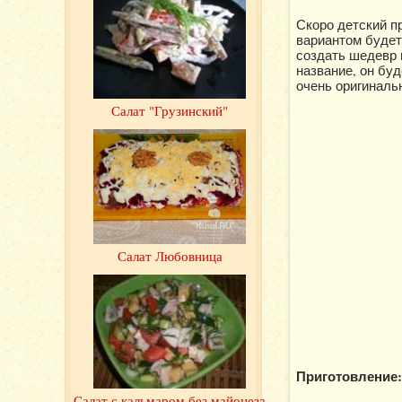
Скоро детский п
вариантом будет
создать шедевр 
название, он буд
очень оригиналь
Салат "Грузинский"
Салат Любовница
Приготовление:
Салат с кальмаром без майонеза