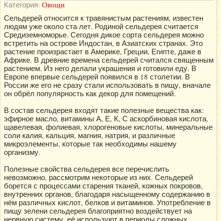
Категория:
Овощи
Сельдерей относится к травянистым растениям, известен
людям уже около ста лет. Родиной сельдерея считается
Средиземноморье. Сегодня дикое сорта сельдерея можно
встретить на острове Индостан, в Азиатских странах. Это
растение произрастает в Америке, Греции, Египте, даже в
Африке. В древние времена сельдерей считался священным
растением. Из него делали украшения и готовили еду. В
Европе впервые сельдерей появился в 18 столетии. В
России же его не сразу стали использовать в пищу, вначале
он обрёл популярность как декор для помещений.
В состав сельдерея входят такие полезные вещества как:
эфирное масло, витамины А, Е, К, С аскорбиновая кислота,
щавелевая, фолиевая, хлорогеновые кислоты, минеральные
соли калия, кальция, магния, натрия, и различные
микроэлементы, которые так необходимы нашему
организму.
Полезные свойства сельдерея все перечислить
невозможно, рассмотрим некоторые из них. Сельдерей
борется с процессами старения тканей, кожных покровов,
внутренних органов, благодаря насыщенному содержанию в
нём различных кислот, белков и витаминов. Употребление в
пищу зелени сельдерея благоприятно воздействует на
нервную систему, её используют в периоды сложных