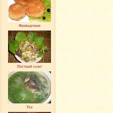
Фрикадельки
Постный салат
Уха