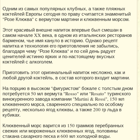
Одним из самых популярных клубных, а также пляжных
коктейлей Европы сегодня по праву считается знаменитый
"Розе Клюква" с вермутом мартини и клюквенным морсом.
Этот красивый внешне напиток впервые был смешан в
самом начале XX века, в одном из итальянских ресторанов
барменом, чье имя кануло в историю. Однако рецепт
напитка и технология его приготовления не забылись,
благодаря чему "Розе Клюква" и по сей день радует
ценителей истинно ярких и по-настоящему вкусных
коктейлей с алкоголем.
Приготовить этот оригинальный напиток несложно, как и
любой другой коктейль, в состав которого входит мартини.
На порцию в высоком "фигуристом" бокале с толстым дном
потребуется 50 мл вермута "Rosso" или "Rosato" туринского
винокуренного завода компании "Martini & Rossi", 150 мл
клюквенного морса, сваренного специально по особому
рецепту, несколько ягод клюквы, а также 200 гр льда в
кубиках.
Клюквенный морс варится из 150 граммов перебранных
свежих или мороженных клюквенных ягод, половины
стакана сахарного песка и 600 мл холодной воды.