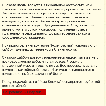
Сначала ягоды толкутся в небольшой кастрюльке или
сотейнике из неокисляемого металла деревянным пестиком.
Затем из полученного пюре сквозь марлю отжимается
клюквенный сок. Ягодный жмых заливается водой и
доводится до кипения. Затем отвар остужается до
комнатной температуры. Процеживается. Соединяется с
ранее отжатым соком и сахаром. Полученная смесь
тщательно перемешивается до растворения сахара и
хорошенько охлаждается.
При приготовления коктейля "Розе Клюква" используются
хайбол, джиггер, длинная коктейльная ложка.
Сначала хайбол доверху наполняется льдом, затем в него
последовательно добавляются розовый вермут,
клюквенный морс и ягоды клюквы. Все перемешивается с
помощью коктейльной ложки. И аккуратно наливается в
подготовленный охлажденный бокал.
Перед подачей гостю "Розе Клюква" оснащается трубочкой
для коктейлей.
Понравилось? Поделись!