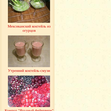
Мексиканский коктейль из
огурцов
Утренний коктейль-смузи
Компот "Ягодный фейерверк"