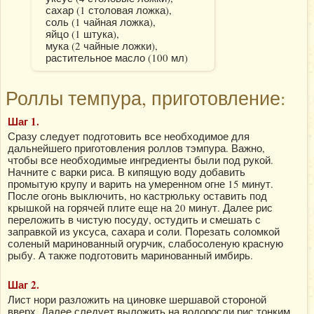
сахар (1 столовая ложка),
соль (1 чайная ложка),
яйцо (1 штука),
мука (2 чайные ложки),
растительное масло (100 мл)
Роллы темпура, приготовление:
Шаг 1.
Сразу следует подготовить все необходимое для
дальнейшего приготовления роллов тэмпура. Важно,
чтобы все необходимые ингредиенты были под рукой.
Начните с варки риса. В кипящую воду добавить
промытую крупу и варить на умеренном огне 15 минут.
После огонь выключить, но кастрюльку оставить под
крышкой на горячей плите еще на 20 минут. Далее рис
переложить в чистую посуду, остудить и смешать с
заправкой из уксуса, сахара и соли. Порезать соломкой
соленый маринованный огурчик, слабосоленую красную
рыбу. А также подготовить маринованный имбирь.
Шаг 2.
Лист нори разложить на циновке шершавой стороной
вверх. Далее следует выложить на водоросли рис тонким