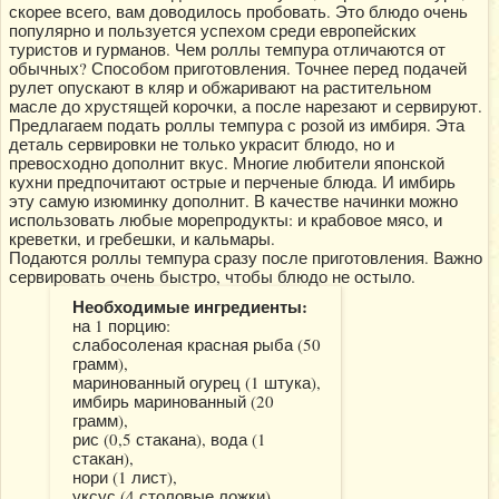
скорее всего, вам доводилось пробовать. Это блюдо очень
популярно и пользуется успехом среди европейских
туристов и гурманов. Чем роллы темпура отличаются от
обычных? Способом приготовления. Точнее перед подачей
рулет опускают в кляр и обжаривают на растительном
масле до хрустящей корочки, а после нарезают и сервируют.
Предлагаем подать роллы темпура с розой из имбиря. Эта
деталь сервировки не только украсит блюдо, но и
превосходно дополнит вкус. Многие любители японской
кухни предпочитают острые и перченые блюда. И имбирь
эту самую изюминку дополнит. В качестве начинки можно
использовать любые морепродукты: и крабовое мясо, и
креветки, и гребешки, и кальмары.
Подаются роллы темпура сразу после приготовления. Важно
сервировать очень быстро, чтобы блюдо не остыло.
Необходимые ингредиенты:
на 1 порцию:
слабосоленая красная рыба (50
грамм),
маринованный огурец (1 штука),
имбирь маринованный (20
грамм),
рис (0,5 стакана), вода (1
стакан),
нори (1 лист),
уксус (4 столовые ложки),