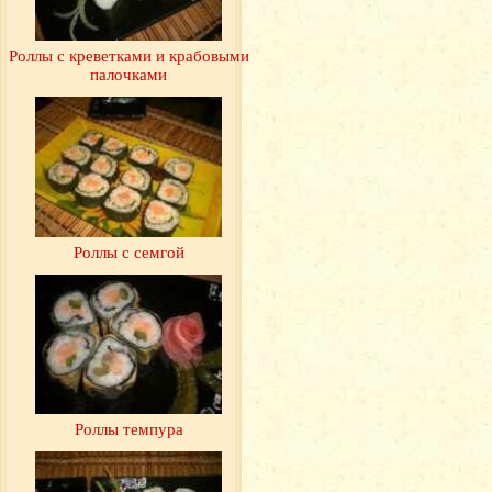
Роллы с креветками и крабовыми
палочками
Роллы с семгой
Роллы темпура