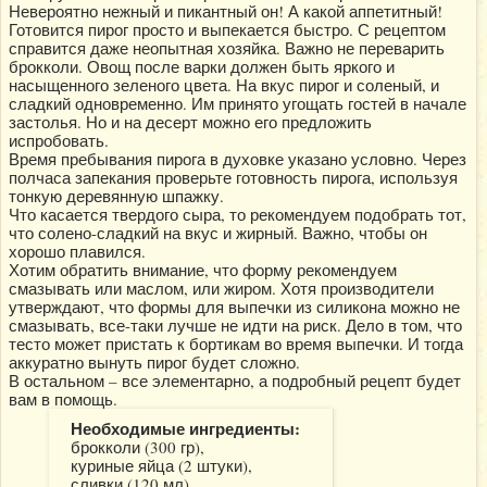
Невероятно нежный и пикантный он! А какой аппетитный!
Готовится пирог просто и выпекается быстро. С рецептом
справится даже неопытная хозяйка. Важно не переварить
брокколи. Овощ после варки должен быть яркого и
насыщенного зеленого цвета. На вкус пирог и соленый, и
сладкий одновременно. Им принято угощать гостей в начале
застолья. Но и на десерт можно его предложить
испробовать.
Время пребывания пирога в духовке указано условно. Через
полчаса запекания проверьте готовность пирога, используя
тонкую деревянную шпажку.
Что касается твердого сыра, то рекомендуем подобрать тот,
что солено-сладкий на вкус и жирный. Важно, чтобы он
хорошо плавился.
Хотим обратить внимание, что форму рекомендуем
смазывать или маслом, или жиром. Хотя производители
утверждают, что формы для выпечки из силикона можно не
смазывать, все-таки лучше не идти на риск. Дело в том, что
тесто может пристать к бортикам во время выпечки. И тогда
аккуратно вынуть пирог будет сложно.
В остальном – все элементарно, а подробный рецепт будет
вам в помощь.
Необходимые ингредиенты:
брокколи (300 гр),
куриные яйца (2 штуки),
сливки (120 мл),