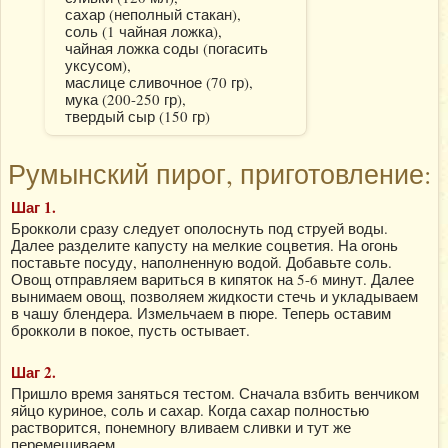
сахар (неполный стакан),
соль (1 чайная ложка),
чайная ложка соды (погасить
уксусом),
маслице сливочное (70 гр),
мука (200-250 гр),
твердый сыр (150 гр)
Румынский пирог, приготовление:
Шаг 1.
Брокколи сразу следует ополоснуть под струей воды.
Далее разделите капусту на мелкие соцветия. На огонь
поставьте посуду, наполненную водой. Добавьте соль.
Овощ отправляем вариться в кипяток на 5-6 минут. Далее
вынимаем овощ, позволяем жидкости стечь и укладываем
в чашу блендера. Измельчаем в пюре. Теперь оставим
брокколи в покое, пусть остывает.
Шаг 2.
Пришло время заняться тестом. Сначала взбить венчиком
яйцо куриное, соль и сахар. Когда сахар полностью
растворится, понемногу вливаем сливки и тут же
перемешиваем.