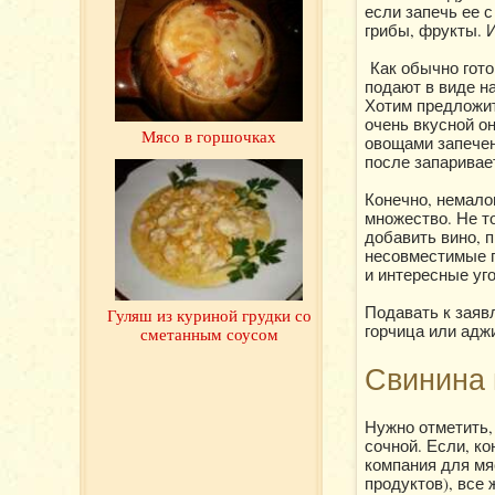
если запечь ее 
грибы, фрукты. 
Как обычно гото
подают в виде н
Хотим предложит
очень вкусной о
Мясо в горшочках
овощами запечен
после запаривае
Конечно, немало
множество. Не т
добавить вино, 
несовместимые п
и интересные уг
Подавать к заяв
Гуляш из куриной грудки со
горчица или аджи
сметанным соусом
Свинина 
Нужно отметить, 
сочной. Если, к
компания для мя
продуктов), все