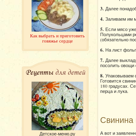
3.
Далее понадоб
4.
Заливаем им м
5.
Если мясо уже
Полукольцами ре
Как выбрать и приготовить
(обязательно пос
говяжье сердце
6.
На лист фольг
7.
Далее выклады
посолить овощи 
Рецепты
для детей
8.
Упаковываем ф
Готовится свини
180 градусах. С
перца и лука.
Свинина 
А вот и заявлен
Детское-меню.ру