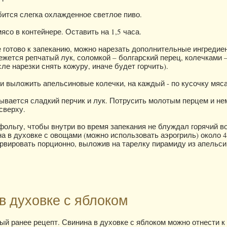
ится слегка охлажденное светлое пиво.
ясо в контейнере. Оставить на 1,5 часа.
 готово к запеканию, можно нарезать дополнительные ингредие
жется репчатый лук, соломкой – болгарский перец, колечками 
ле нарезки снять кожуру, иначе будет горчить).
и выложить апельсиновые колечки, на каждый - по кусочку мяса
вается сладкий перчик и лук. Потрусить молотым перцем и не
сверху.
ольгу, чтобы внутри во время запекания не блуждал горячий в
на в духовке с овощами (можно использовать аэрогриль) около 4
ервировать порционно, выложив на тарелку пирамиду из апельси
в духовке с яблоком
ный ранее рецепт. Свинина в духовке с яблоком можно отнести к