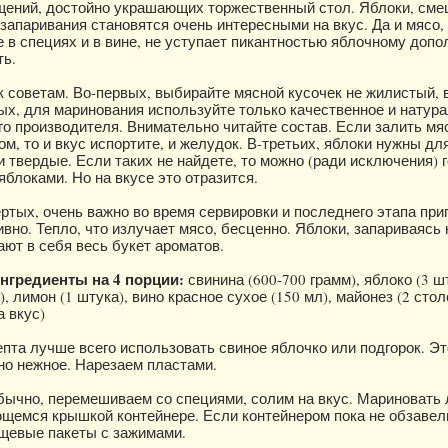
щений, достойно украшающих торжественный стол. Яблоки, см
 запаривания становятся очень интересными на вкус. Да и мясо,
 в специях и в вине, не уступает пикантностью яблочному допо
ть.
 советам. Во-первых, выбирайте мясной кусочек не жилистый, 
ых, для маринования используйте только качественное и натур
го производителя. Внимательно читайте состав. Если залить мя
, то и вкус испортите, и желудок. В-третьих, яблоки нужны для
 твердые. Если таких не найдете, то можно (ради исключения) г
блоками. Но на вкусе это отразится.
ертых, очень важно во время сервировки и последнего этапа при
вно. Тепло, что излучает мясо, бесценно. Яблоки, запариваясь 
ают в себя весь букет ароматов.
гредиенты на 4 порции:
свинина (600-700 грамм), яблоко (3 ш
), лимон (1 штука), вино красное сухое (150 мл), майонез (2 сто
а вкус)
епта лучше всего использовать свиное яблочко или подгорок. Эт
но нежное. Нарезаем пластами.
бычно, перемешиваем со специями, солим на вкус. Мариновать 
щемся крышкой контейнере. Если контейнером пока не обзавел
щевые пакеты с зажимами.