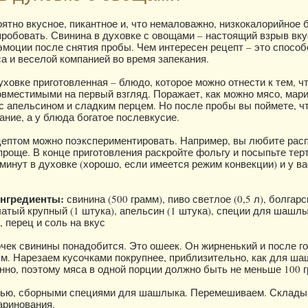
оятно вкусное, пикантное и, что немаловажно, низкокалорийное
робовать. Свинина в духовке с овощами – настоящий взрыв вку
моции после снятия пробы. Чем интересен рецепт – это спосо
а и веселой компанией во время запекания.
уховке приготовленная – блюдо, которое можно отнести к тем, ч
вместимыми на первый взгляд. Поражает, как можно мясо, мар
 с апельсином и сладким перцем. Но после пробы вы поймете, чт
ание, а у блюда богатое послевкусие.
цептом можно поэкспериментировать. Например, вы любите ра
 проще. В конце приготовления раскройте фольгу и посыпьте те
минут в духовке (хорошо, если имеется режим конвекции) и у в
нгредиенты:
свинина (500 грамм), пиво светлое (0,5 л), болгарс
чатый крупный (1 штука), апельсин (1 штука), специи для шашлы
 перец и соль на вкус
очек свинины понадобится. Это ошеек. Он жирненький и после г
м. Нарезаем кусочками покрупнее, приблизительно, как для ш
нно, поэтому мяса в одной порции должно быть не меньше 100 
ью, сборными специями для шашлыка. Перемешиваем. Склады
аринования.