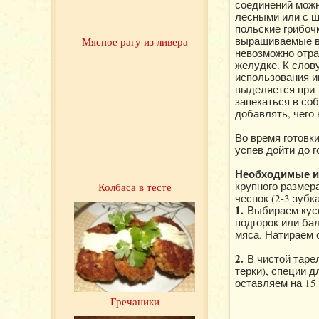
соединений можн
лесными или с ш
польские грибоч
выращиваемые в 
Мясное рагу из ливера
невозможно отра
желудке. К слов
использования и
выделяется при т
запекаться в со
добавлять, чего 
Во время готовк
успев дойти до г
Необходимые ин
крупного размера
Колбаса в тесте
чеснок (2-3 зубк
1.
Выбираем кусо
подгорок или ба
мяса. Натираем 
2.
В чистой таре
терки), специи 
оставляем на 15
Гречаники