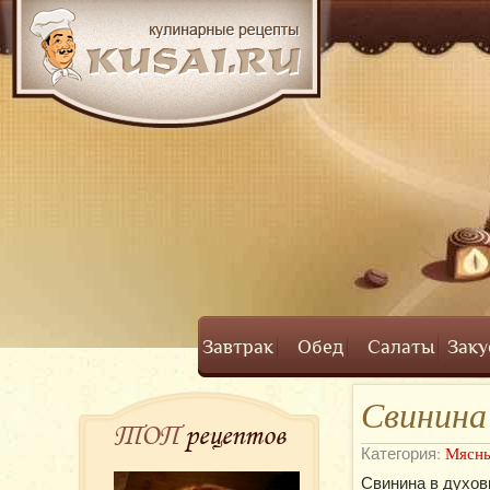
Завтрак
Обед
Салаты
Заку
Свинина 
ТОП
рецептов
Категория:
Мясны
Свинина в духов