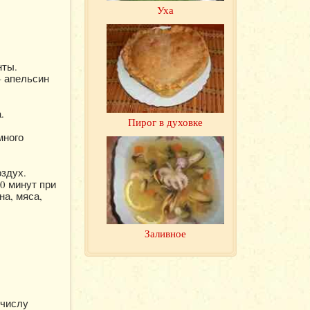
Уха
нты.
– апельсин
.
Пирог в духовке
много
оздух.
0 минут при
на, мяса,
Заливное
 числу