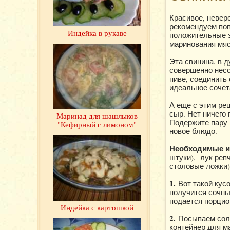
Красивое, невер
рекомендуем поп
Индейка в рукаве
положительные э
маринования мяс
Эта свинина, в д
совершенно несо
пиве, соединить
идеальное сочет
А еще с этим ре
сыр. Нет ничего
Маринад для шашлыков
Подержите пару 
"Кефирный с лимоном"
новое блюдо.
Необходимые и
штуки), лук реп
столовые ложки),
1.
Вот такой кус
получится сочны
подается порцио
Индейка с картошкой
2.
Посыпаем сол
контейнер для м