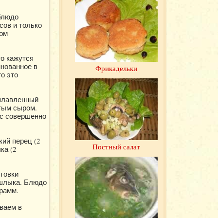
 блюдо
сов и только
бом
то кажутся
инованное в
Фрикадельки
о это
сплавленный
ртым сыром.
ас совершенно
кий перец (2
Постный салат
ка (2
отовки
ашлыка. Блюдо
грамм.
ваем в