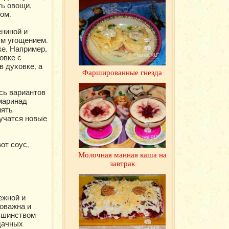
ть овощи,
ом.
ениной и
ым угощением.
ке. Например,
овке с
в духовке, а
Фаршированные гнезда
сь вариантов
 маринад
нять
лучатся новые
от соус,
Молочная манная каша на
завтрак
ежной и
ловажна и
льшинством
дачных