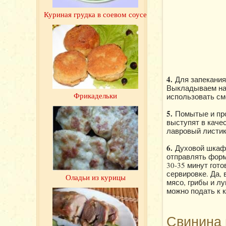
Куриная грудка в соевом соусе
4.
Для запекания
Выкладываем на 
Фрикадельки
использовать см
5.
Помытые и пр
выступят в каче
лавровый листик
6.
Духовой шкаф 
отправлять форм
30-35 минут гото
сервировке. Да,
Оладьи из курицы
мясо, грибы и лу
можно подать к 
Свинина 