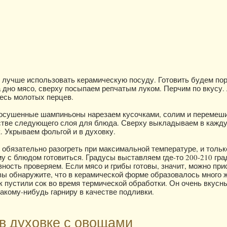
 лучше использовать керамическую посуду. Готовить будем по
дно мясо, сверху посыпаем репчатым луком. Перчим по вкусу.
есь молотых перцев.
осушенные шампиньоны нарезаем кусочками, солим и перемеши
стве следующего слоя для блюда. Сверху выкладываем в кажд
. Укрываем фольгой и в духовку.
обязательно разогреть при максимальной температуре, и тольк
у с блюдом готовиться. Градусы выставляем где-то 200-210 гра
вность проверяем. Если мясо и грибы готовы, значит, можно при
 вы обнаружите, что в керамической форме образовалось много 
к пустили сок во время термической обработки. Он очень вкусн
какому-нибудь гарниру в качестве подливки.
в духовке с овощами