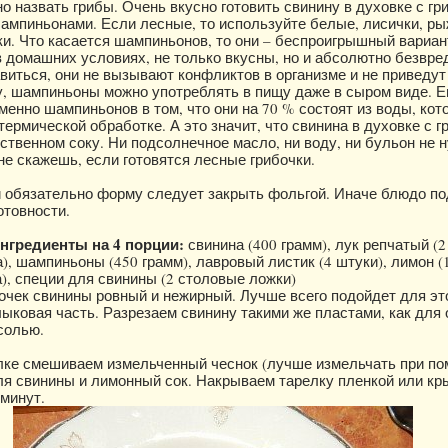
о назвать грибы. Очень вкусно готовить свинину в духовке с гр
ампиньонами. Если лесные, то используйте белые, лисички, ры
ки. Что касается шампиньонов, то они – беспроигрышный вариант
домашних условиях, не только вкусны, но и абсолютно безвре
виться, они не вызывают конфликтов в организме и не приведут 
у, шампиньоны можно употреблять в пищу даже в сыром виде. 
менно шампиньонов в том, что они на 70 % состоят из воды, кот
ермической обработке. А это значит, что свинина в духовке с 
бственном соку. Ни подсолнечное масло, ни воду, ни бульон не 
не скажешь, если готовятся лесные грибочки.
и обязательно форму следует закрыть фольгой. Иначе блюдо под
отовности.
гредиенты на 4 порции:
свинина (400 грамм), лук репчатый (2
), шампиньоны (450 грамм), лавровый листик (4 штуки), лимон (1
а), специи для свинины (2 столовые ложки)
чек свинины ровный и нежирный. Лучше всего подойдет для эт
лыковая часть. Разрезаем свинину такими же пластами, как для 
солью.
лке смешиваем измельченный чеснок (лучше измельчать при п
для свинины и лимонный сок. Накрываем тарелку пленкой или кр
 минут.