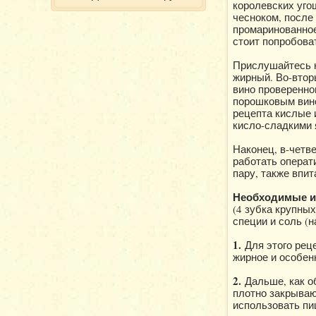
королевских уго
чесноком, после
промаринованное
стоит попробова
Прислушайтесь к
жирный. Во-втор
вино проверенно
порошковым вином
рецепта кислые и
кисло-сладкими я
Наконец, в-четв
работать операти
пару, также впит
Необходимые ин
(4 зубка крупных
специи и соль (н
1.
Для этого рец
жирное и особен
2.
Дальше, как о
плотно закрываю
использовать пи