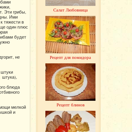
ибами
жики,
Салат Любовница
. Эти грибы,
дны. Ими
к тяжести в
Еще один плюс
орая
грибами будет
нужно
горит, не
Рецепт для помидора
 штуки
 штука),
ого блюда
отбивного
Рецепт блинов
омощи мелкой
ышкой и