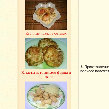
Куриные ножки в сливках
3.
Приготовленно
полчаса полежат
Котлеты из говяжьего фарша и
брокколи