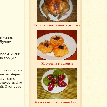
Курица, запеченная в духовке
рционно.
 Лучше
ваем. И они
ую порцию
Картошка в духовке
о после этого
дусов. Через
ступать к
жидкости. Это
ый. Этот соус
Закуска на праздничный стол