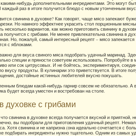
с какими-нибудь дополнительными ингредиентами. Это могут бы
И каждый раз в итоге получится блюдо с новым утонченным вкус
вится свинина в духовке? Как говорят, чаще мясо запекают буж
арезки. Но намного эффектнее украсить стол порционным мясн
ь несколько вариантов, как можно приготовить свинину в духов
на получится с грибами. Не менее привлекательна свинина в дух
ная. Но, пожалуй, самый интересный рецепт – мясо запекается 
тся с яблоками.
важно для вкуса свиного мяса подобрать удачный маринад. Зде
олько специи и пряности советуем использовать. Попробуйте в
пиво или сок цитрусовых. И не бойтесь, экспериментируя, соеди
о вкусу продукты. В кулинарии это приветствуется. В итоге по
ощения, достойные истинных любителей вкусно покушать.
ленным блюдам какой-нибудь гарнир совсем не обязательно. А в
ка будет всегда уместен и востребован на столе.
в духовке с грибами
что свинина в духовке всегда получается вкусной и приятной, н
онечно, вы подобрали для приготовления удачный рецепт. Нема
са. Хотя свинина и не капризна (она идеально сочетается с бо
 же подбирать ингредиенты нужно тщательно. Одним из самых у