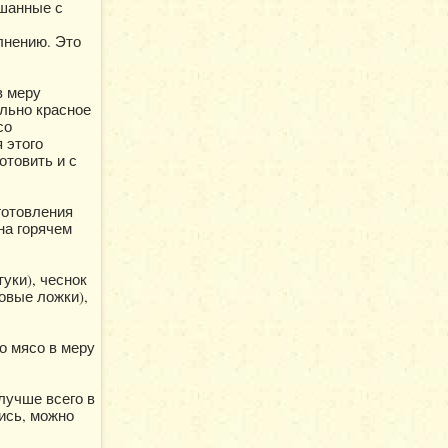
ешанные с
лнению. Это
в меру
ально красное
со
 этого
отовить и с
готовления
на горячем
туки), чеснок
ловые ложки),
о мясо в меру
лучше всего в
ись, можно