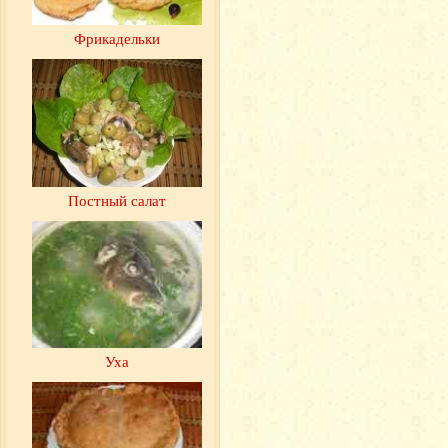
Фрикадельки
Постный салат
Уха