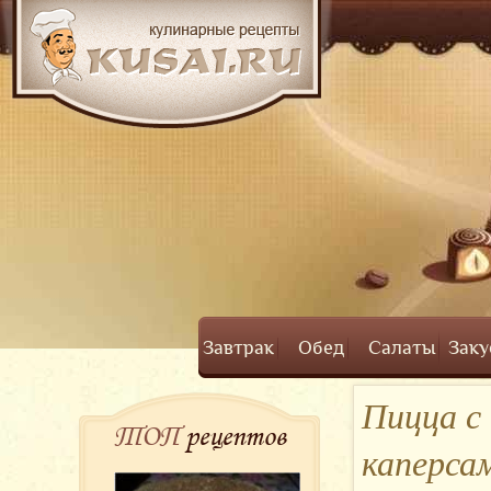
Завтрак
Обед
Салаты
Заку
Пицца с
ТОП
рецептов
каперса