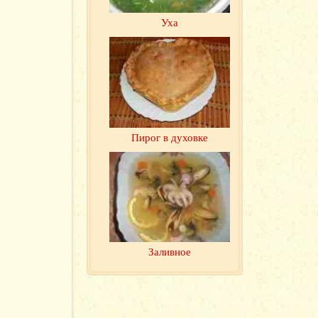
Уха
Пирог в духовке
Заливное