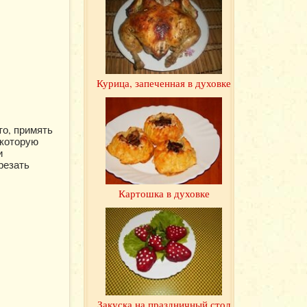
Курица, запеченная в духовке
то, примять
 которую
и
резать
Картошка в духовке
Закуска на праздничный стол