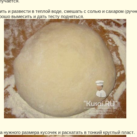
лучается.
ть и развести в теплой воде, смешать с солью и сахаром (ручн
орошо вымесить и дать тесту подняться.
а нужного размера кусочек и раскатать в тонкий круглый пласт.