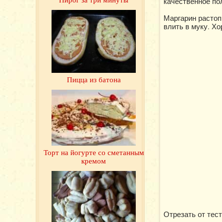
качественное по
Маргарин растопи
влить в муку. Х
Пицца из батона
Торт на йогурте со сметанным
кремом
Отрезать от тест