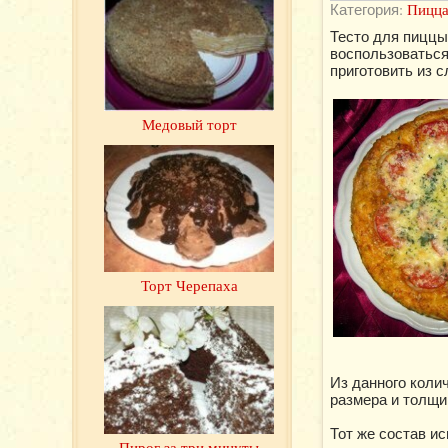
Категория:
Пицца
Тесто для пиццы
воспользоваться
приготовить из с
Медовый торт
Торт Черепаха
Из данного колич
размера и толщи
Тот же состав ис
Пирог за три минуты