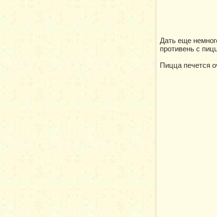
Дать еще немного
противень с пицц
Пицца печется о