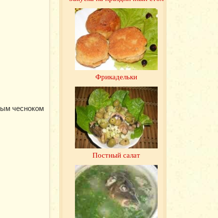
Фрикадельки
тым чесноком
Постный салат