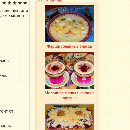
ь вручную или
также можно
Фаршированные гнезда
аммов
жей.
Молочная манная каша на
завтрак
исит от
 очень