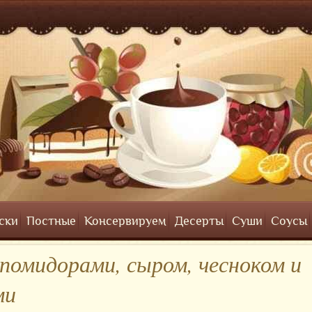
ски
Постные
Консервируем
Десерты
Суши
Соусы
 помидорами, сыром, чесноком и
ми