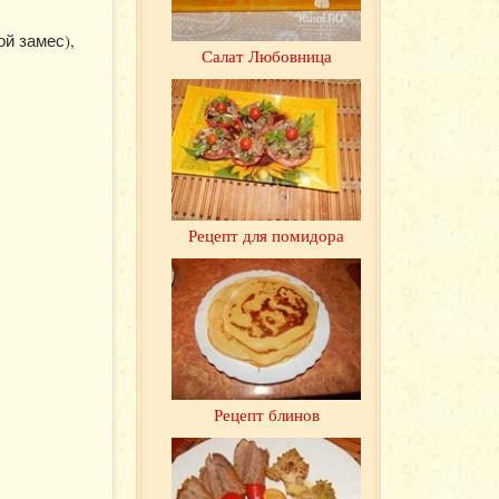
ой замес),
Салат Любовница
Рецепт для помидора
Рецепт блинов