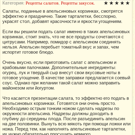
Категория:
Рецепты салатов
,
Рецепты закусок.
Салаты, поданные в апельсиновых корзинках, смотрятся
эффектно и празднично. Такие тарталетки, бесспорно,
украсят стол, добавят красочности и яркости угощениям.
Если вы решили подать салат именно в таких апельсиновых
корзинках, стоит знать, что не все продукты сочетаются с
цитрусами. Например, помидор с апельсином соединять
нельзя. Апельсин перебьет томатный вкус и запах, чем
испортит готовое блюдо.
Очень вкусно, если приготовить салат с апельсином и
крабовыми палочками. Дополнительные ингредиенты:
огурец, лук и твердый сыр внесут свои вкусовые ноты в
готовое угощение. В качестве заправки предлагается соевый
соус. Однако при желании такой салат можно заправить
майонезом или йогуртом.
Что касается презентации салата, то эффектно его подать в
апельсиновых корзинках. Готовятся они очень просто.
Необходимо острым тонким ножом сделать надрезы по
окружности апельсина. Надрезы должны доходить в
глубину до середины плода. После разъединить апельсин
на две половинки. Вынуть всю мякоть при помощи ложки или
ножа. Перед тем, как наполнять апельсиновые тарталетки,
их нужно обязательно просушить немного.