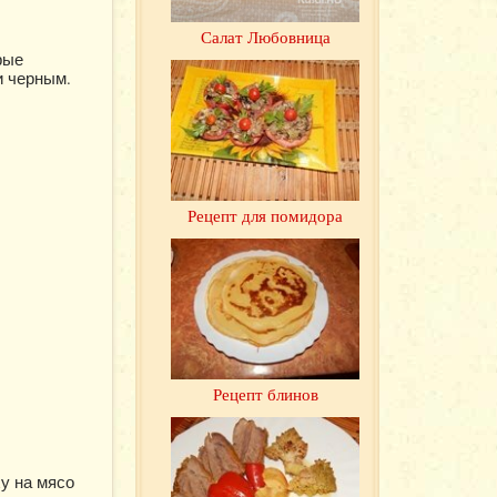
Салат Любовница
рые
и черным.
Рецепт для помидора
Рецепт блинов
у на мясо