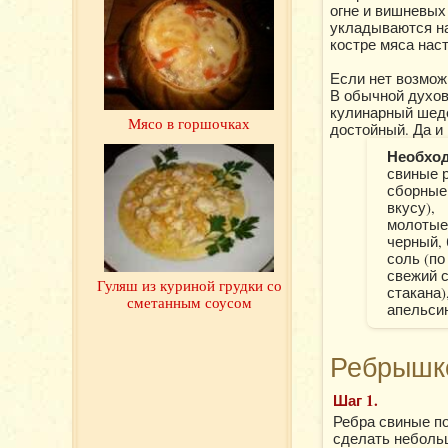
огне и вишневых
укладываются на
костре мяса наст
Если нет возможн
В обычной духов
кулинарный шедев
Мясо в горшочках
достойный. Да и
Необхо
свиные р
сборные
вкусу),
молотые
черный, 
соль (по
свежий с
Гуляш из куриной грудки со
стакана)
сметанным соусом
апельсин
Ребрышко
Шаг 1.
Ребра свиные по
сделать неболь