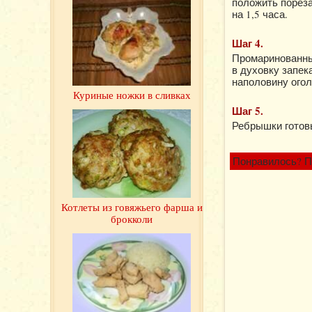
положить пореза
на 1,5 часа.
Шаг 4.
Промаринованные
в духовку запек
наполовину огол
Куриные ножки в сливках
Шаг 5.
Ребрышки готов
Понравилось? П
Котлеты из говяжьего фарша и
брокколи