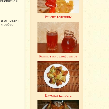
риноваться
Рецепт телятины
 и отправит
ти ребер
Компот из сухофруктов
Вкусная капуста