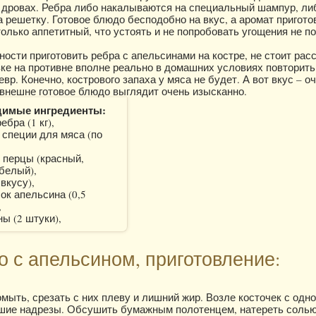
 дровах. Ребра либо накалываются на специальный шампур, ли
 решетку. Готовое блюдо бесподобно на вкус, а аромат пригото
олько аппетитный, что устоять и не попробовать угощения не п
ости приготовить ребра с апельсинами на костре, не стоит рас
ке на противне вполне реально в домашних условиях повторить
р. Конечно, кострового запаха у мяса не будет. А вот вкус – о
 внешне готовое блюдо выглядит очень изысканно.
димые ингредиенты:
ебра (1 кг),
 специи для мяса (по
 перцы (красный,
белый),
 вкусу),
ок апельсина (0,5
,
ы (2 штуки),
 с апельсином, приготовление:
мыть, срезать с них плеву и лишний жир. Возле косточек с одн
шие надрезы. Обсушить бумажным полотенцем, натереть солью