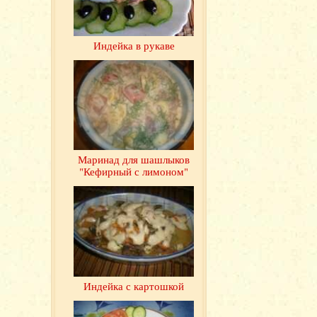
Индейка в рукаве
Маринад для шашлыков
"Кефирный с лимоном"
Индейка с картошкой