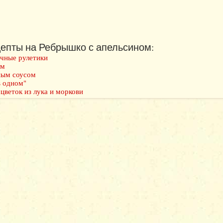
епты на Ребрышко с апельсином:
очные рулетики
ом
ным соусом
в одном"
цветок из лука и моркови