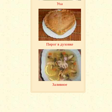
Уха
Пирог в духовке
Заливное