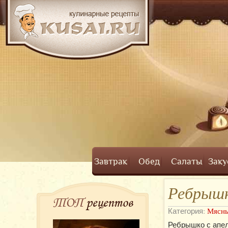
Завтрак
Обед
Салаты
Заку
Ребрышк
ТОП
рецептов
Категория:
Мясны
Ребрышко с апел