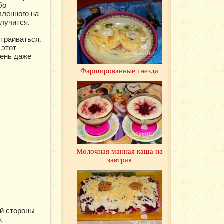
бо
вленного на
олучится.
страиваться.
 этот
чень даже
Фаршированные гнезда
Молочная манная каша на
завтрак
ой стороны
.