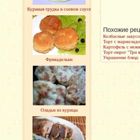
Куриная грудка в соевом соусе
Похожие рец
Колбасные закус
Торт с мармелад
Картофель с неж
Торт-пирог "Три 
Украшение блюд: 
Фрикадельки
Оладьи из курицы