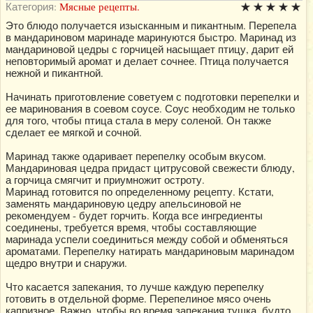
Категория:
Мясные рецепты.
Это блюдо получается изысканным и пикантным. Перепела
в мандариновом маринаде маринуются быстро. Маринад из
мандариновой цедры с горчицей насыщает птицу, дарит ей
неповторимый аромат и делает сочнее. Птица получается
нежной и пикантной.
Начинать приготовление советуем с подготовки перепелки и
ее маринования в соевом соусе. Соус необходим не только
для того, чтобы птица стала в меру соленой. Он также
сделает ее мягкой и сочной.
Маринад также одаривает перепелку особым вкусом.
Мандариновая цедра придаст цитрусовой свежести блюду,
а горчица смягчит и приумножит остроту.
Маринад готовится по определенному рецепту. Кстати,
заменять мандариновую цедру апельсиновой не
рекомендуем - будет горчить. Когда все ингредиенты
соединены, требуется время, чтобы составляющие
маринада успели соединиться между собой и обменяться
ароматами. Перепелку натирать мандариновым маринадом
щедро внутри и снаружи.
Что касается запекания, то лучше каждую перепелку
готовить в отдельной форме. Перепелиное мясо очень
капризное. Важно, чтобы во время запекания тушка, будто