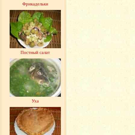
Фрикадельки
Постный салат
Уха