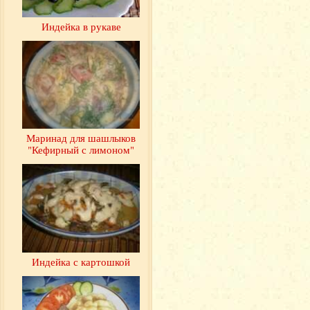
Индейка в рукаве
Маринад для шашлыков
"Кефирный с лимоном"
Индейка с картошкой