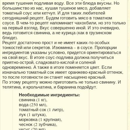
время тушения подливая воду. Все эти блюда вкусны. Но
большинство из нас, кушая тушеное мясо, добавляет
томатный соус или кетчуп. И для таких любителей
сегодняшний рецепт. Будем готовить мясо в томатном
соусе. В чем-то рецепт напоминает чахохбили, но это только
на первый взгляд. Вкус совершенно иной. И это очевидно,
ведь готовится свинина, а не курица (как в грузинском
блюде).
Рецепт достаточно прост и не имеет каких-то особых
тонкостей или секретов. Изюминка – в соусе. Пропорции
ингредиентов указаны условно, придется ориентироваться
на свой вкус. В итоге соус-подлива должна получиться
приятно-острой, сладковато-кислой и соленой
одновременно. А также в итоге поменяется цвет. Если
изначально томатный сок имеет оранжево-красный оттенок,
то после готовности он станет насыщенно красный.
По этому рецепту можно приготовить не только свинину. И
телятина, и крольчатина, и баранина подойдут.
Необходимые ингредиенты:
свинина (1 кг),
вода (250 мл),
томатный сок (1 литр),
лук (1 штука),
морковка (1 крупная),
чеснок (2 зубчика),
уксус (20 мл),