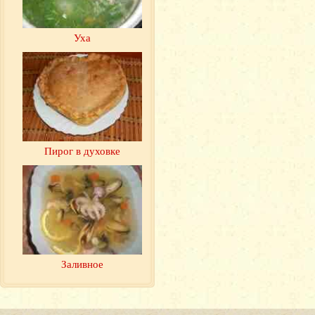
Уха
Пирог в духовке
Заливное