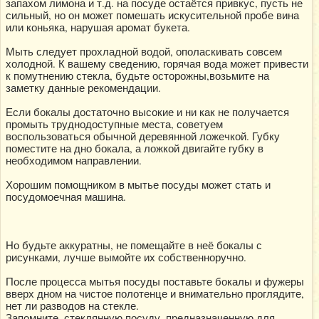
запахом лимона и т.д. на посуде остаётся привкус, пусть не
сильный, но он может помешать искусительной пробе вина
или коньяка, нарушая аромат букета.
Мыть следует прохладной водой, ополаскивать совсем
холодной. К вашему сведению, горячая вода может привести
к помутнению стекла, будьте осторожны,возьмите на
заметку данные рекомендации.
Если бокалы достаточно высокие и ни как не получается
промыть труднодоступные места, советуем
воспользоваться обычной деревянной ложечкой. Губку
поместите на дно бокала, а ложкой двигайте губку в
необходимом направлении.
Хорошим помощником в мытье посуды может стать и
посудомоечная машина.
Но будьте аккуратны, не помещайте в неё бокалы с
рисунками, лучше вымойте их собственноручно.
После процесса мытья посуды поставьте бокалы и фужеры
вверх дном на чистое полотенце и внимательно проглядите,
нет ли разводов на стекле.
Запомните, стеклянную посуду, предназначенную для