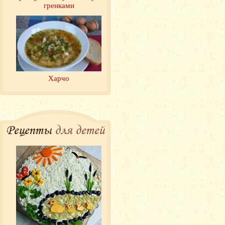
гренками
Харчо
Рецепты
для детей