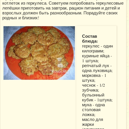
котлеток из геркулеса. Советуем попробовать геркулесовые
лепёшки приготовить на завтрак, рацион питания и детей и
взрослых должен быть разнообразным. Порадуйте своих
родных и близких!
Состав
блюда:
геркулес - один
килограмм;
куриные яйца -
1 штука;
репчатый лук -
одна луковица;
морковка - 1
штука;
чеснок - 1/2
зубчика;
бульонный
кубик - 1штука;
мука - одна
столовая
ложка;
масло для
жарки