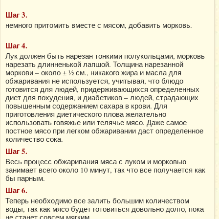
Шаг 3.
немного притомить вместе с мясом, добавить морковь.
Шаг 4.
Лук должен быть нарезан тонкими полукольцами, морковь
нарезать длинненькой лапшой. Толщина нарезанной
моркови – около ± ½ см., никакого жира и масла для
обжаривания не используется, учитывая, что блюдо
готовится для людей, придерживающихся определенных
диет для похудения, и диабетиков – людей, страдающих
повышенным содержанием сахара в крови. Для
приготовления диетического плова желательно
использовать говяжье или телячье мясо. Даже самое
постное мясо при легком обжаривании даст определенное
количество сока.
Шаг 5.
Весь процесс обжаривания мяса с луком и морковью
занимает всего около 10 минут, так что все получается как
бы парным.
Шаг 6.
Теперь необходимо все залить большим количеством
воды, так как мясо будет готовиться довольно долго, пока
не станет совсем мягким.