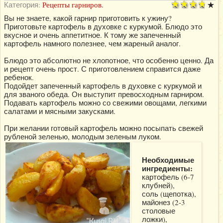
Категория:
Рецепты гарниров.
Вы не знаете, какой гарнир приготовить к ужину?
Приготовьте картофель в духовке с куркумой. Блюдо это
вкусное и очень аппетитное. К тому же запеченный
картофель намного полезнее, чем жареный аналог.
Блюдо это абсолютно не хлопотное, что особенно ценно. Да
и рецепт очень прост. С приготовлением справится даже
ребенок.
Подойдет запеченный картофель в духовке с куркумой и
для званого обеда. Он выступит превосходным гарниром.
Подавать картофель можно со свежими овощами, легкими
салатами и мясными закусками.
При желании готовый картофель можно посыпать свежей
рубленой зеленью, молодым зеленым луком.
Необходимые
ингредиенты:
картофель (6-7
клубней),
соль (щепотка),
майонез (2-3
столовые
ложки),