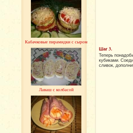
Кабачковые пирамидки с сыром
Шаг 3.
Теперь понадоб
кубиками. Соеди
сливок, дополни
Лаваш с колбасой