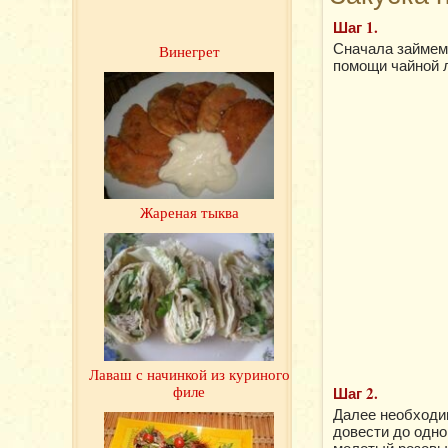
Шаг 1.
Сначала займемс
Винегрет
помощи чайной л
Жареная тыква
Лаваш с начинкой из куриного
филе
Шаг 2.
Далее необходим
довести до одно
молотый розовы