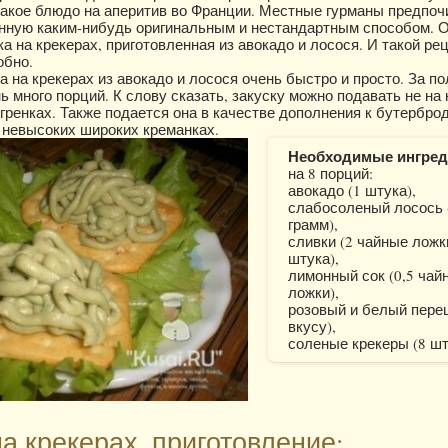
акое блюдо на аперитив во Франции. Местные гурманы предпоч
нную каким-нибудь оригинальным и нестандартным способом. 
а на крекерах, приготовленная из авокадо и лосося. И такой ре
обно.
а на крекерах из авокадо и лосося очень быстро и просто. За п
ь много порций. К слову сказать, закуску можно подавать не на 
гренках. Также подается она в качестве дополнения к бутерброд
 невысоких широких креманках.
Необходимые ингред
на 8 порций:
авокадо (1 штука),
слабосоленый лосось 
грамм),
сливки (2 чайные ложки
штука),
лимонный сок (0,5 чай
ложки),
розовый и белый перец
вкусу),
соленые крекеры (8 шт
на крекерах, приготовление: