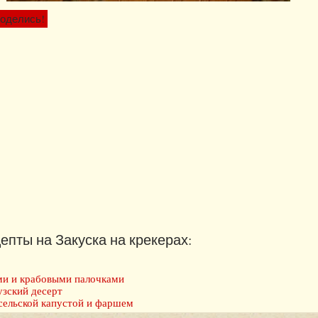
оделись!
епты на Закуска на крекерах:
ми и крабовыми палочками
зский десерт
сельской капустой и фаршем