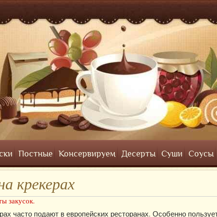
ски
Постные
Консервируем
Десерты
Суши
Соусы
на крекерах
ты закусок.
ерах часто подают в европейских ресторанах. Особенно пользуе