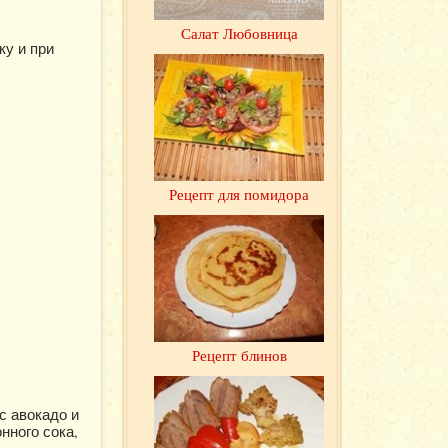
Салат Любовница
ку и при
Рецепт для помидора
Рецепт блинов
с авокадо и
нного сока,