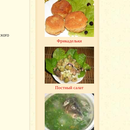
ского
Фрикадельки
Постный салат