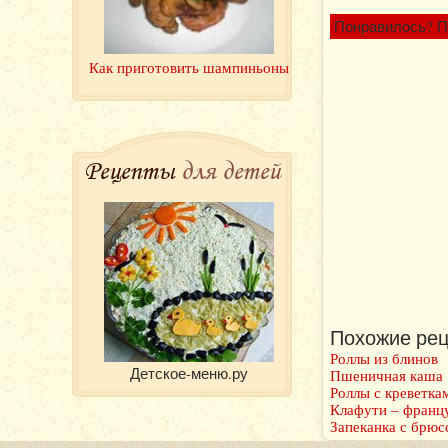
Понравилось? П
Как приготовить шампиньоны
Рецепты
для детей
Похожие рец
Роллы из блинов
Детское-меню.ру
Пшеничная каша
Роллы с креветка
Клафути – францу
Запеканка с брюс