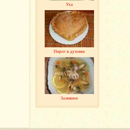
Уха
Пирог в духовке
Заливное