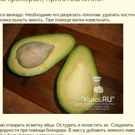
я авокадо. Необходимо его разрезать пополам, удалить косточ
ожки вынуть мякоть. При помощи вилки измельчить.
о отварить всмятку яйца. Остудить и почистить их. Соединить 
родности при помощи блендера. В массу добавить немного лимо
й и белый перец и перемешать.