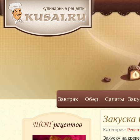
Завтрак
Обед
Салаты
Заку
Закуска 
ТОП
рецептов
Категория:
Рецеп
Закуску на крек