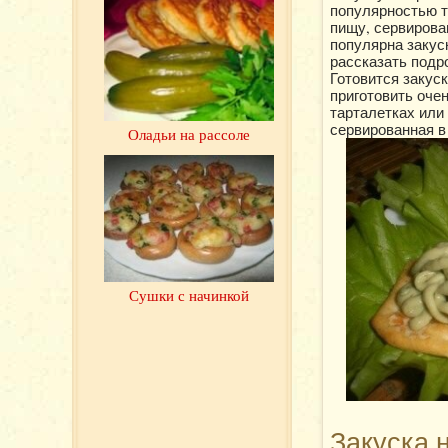
популярностью т
пищу, сервирова
популярна закуск
рассказать подр
Готовится закуск
приготовить очен
тарталетках или 
сервированная в
Оладьи на рассоле
Сушки с начинкой
Закуска 