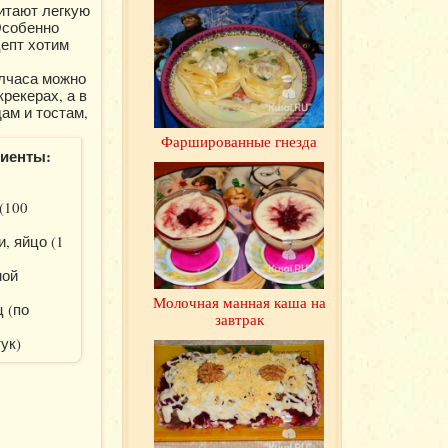
итают легкую
Особенно
цепт хотим
олчаса можно
крекерах, а в
ам и тостам,
Фаршированные гнезда
иенты:
(100
, яйцо (1
ной
Молочная манная каша на
 (по
завтрак
ук)