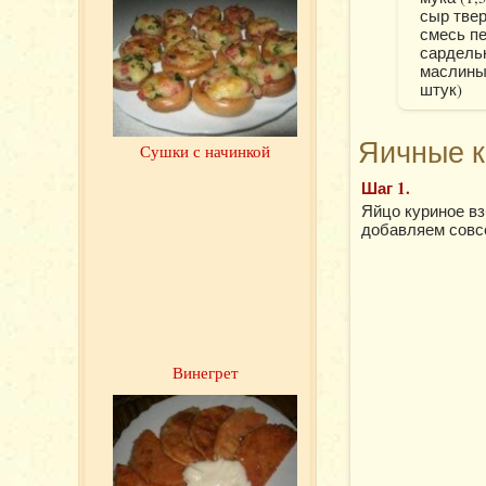
сыр твер
смесь пе
сардельк
маслины
штук)
Яичные к
Сушки с начинкой
Шаг 1.
Яйцо куриное вз
добавляем совсе
Винегрет