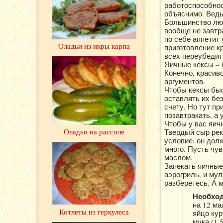
работоспособнос
объяснимо. Ведь
Большинство люд
вообще не завтр
по себе аппетит 
Оладьи из икры карпа
приготовление кр
всех переубедит
Яичные кексы – 
Конечно, красиво
аргументов.
Чтобы кексы быс
оставлять их без
счету. Но тут п
позавтракать, а 
Чтобы у вас яич
Оладьи на рассоле
Твердый сыр рек
условие: он дол
много. Пусть чу
маслом.
Запекать яичные
аэрогриль, и му
разберетесь. А 
Необхо
на 12 ма
Котлеты из геркулеса
яйцо кур
мука (1,