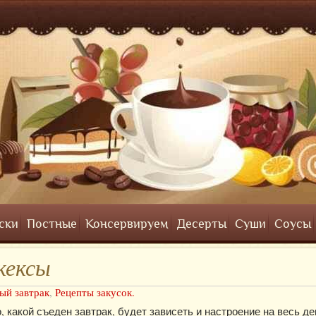
ски
Постные
Консервируем
Десерты
Суши
Соусы
кексы
ый завтрак
,
Рецепты закусок.
о, какой съеден завтрак, будет зависеть и настроение на весь де