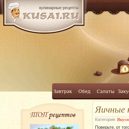
Завтрак
Обед
Салаты
Заку
Яичные 
ТОП
рецептов
Категория:
Вкусн
Поверьте, от тог