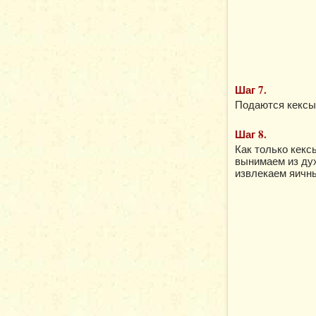
Шаг 7.
Подаются кексы
Шаг 8.
Как только кекс
вынимаем из дух
извлекаем яичн