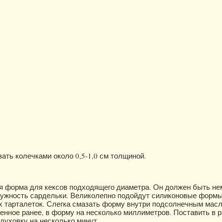
ать колечками около 0,5-1,0 см толщиной.
я форма для кексов подходящего диаметра. Он должен быть не
ружность сардельки. Великолепно подойдут силиконовые форм
х тарталеток. Слегка смазать форму внутри подсолнечным масл
ленное ранее, в форму на несколько миллиметров. Поставить в 
 духовку на несколько минут.