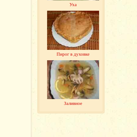
Уха
Пирог в духовке
Заливное