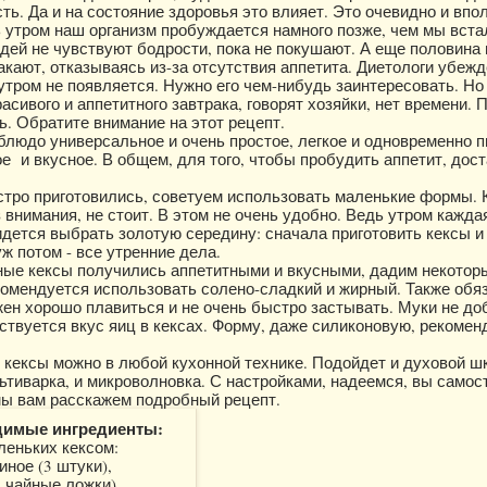
ть. Да и на состояние здоровья это влияет. Это очевидно и впо
 утром наш организм пробуждается намного позже, чем мы встал
ей не чувствуют бодрости, пока не покушают. А еще половина 
акают, отказываясь из-за отсутствия аппетита. Диетологи убежд
утром не появляется. Нужно его чем-нибудь заинтересовать. Но
асивого и аппетитного завтрака, говорят хозяйки, нет времени.
ь. Обратите внимание на этот рецепт.
блюдо универсальное и очень простое, легкое и одновременно п
е и вкусное. В общем, для того, чтобы пробудить аппетит, дос
тро приготовились, советуем использовать маленькие формы. 
 внимания, не стоит. В этом не очень удобно. Ведь утром кажда
ридется выбрать золотую середину: сначала приготовить кексы и
уж потом - все утренние дела.
ные кексы получились аппетитными и вкусными, дадим некотор
омендуется использовать солено-сладкий и жирный. Также обя
жен хорошо плавиться и не очень быстро застывать. Муки не до
вствуется вкус яиц в кексах. Форму, даже силиконовую, рекоме
 кексы можно в любой кухонной технике. Подойдет и духовой ш
льтиварка, и микроволновка. С настройками, надеемся, вы самос
мы вам расскажем подробный рецепт.
димые ингредиенты:
леньких кексом:
иное (3 штуки),
5 чайные ложки),