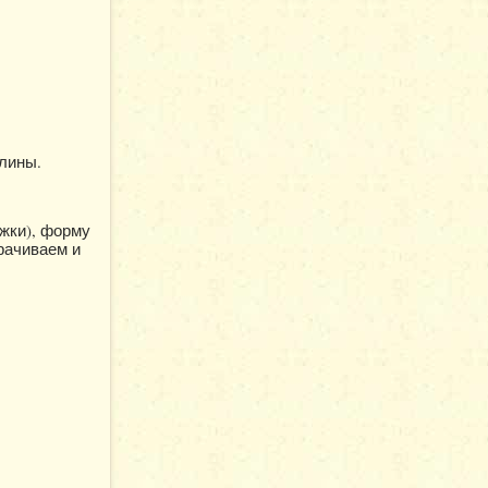
лины.
жки), форму
рачиваем и