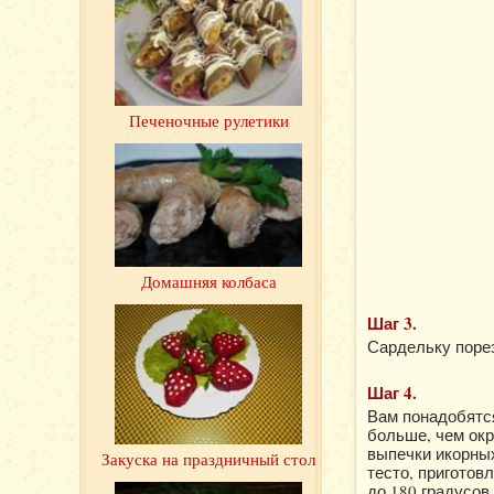
Печеночные рулетики
Домашняя колбаса
Шаг 3.
Сардельку порез
Шаг 4.
Вам понадобятс
больше, чем ок
выпечки икорны
Закуска на праздничный стол
тесто, приготов
до 180 градусов