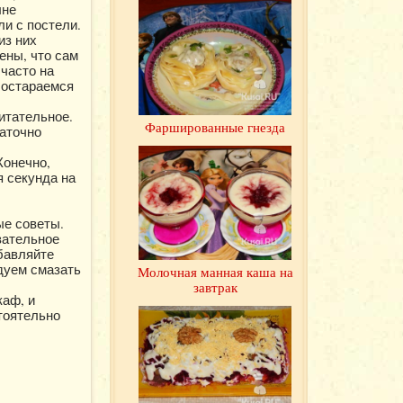
лне
и с постели.
из них
ены, что сам
 часто на
 Постараемся
итательное.
Фаршированные гнезда
таточно
Конечно,
я секунда на
ые советы.
зательное
бавляйте
ндуем смазать
Молочная манная каша на
завтрак
каф, и
тоятельно