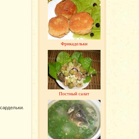
Фрикадельки
Постный салат
 сардельки.