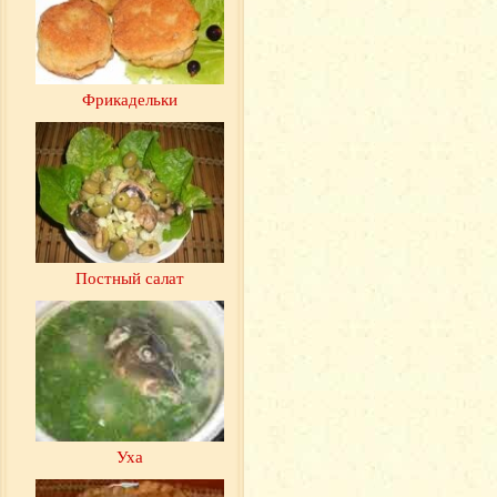
Фрикадельки
Постный салат
Уха