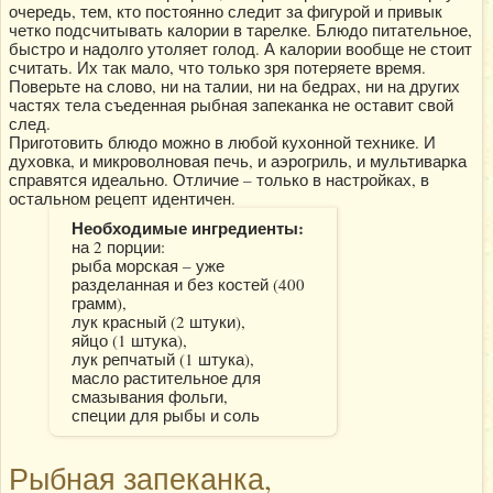
очередь, тем, кто постоянно следит за фигурой и привык
четко подсчитывать калории в тарелке. Блюдо питательное,
быстро и надолго утоляет голод. А калории вообще не стоит
считать. Их так мало, что только зря потеряете время.
Поверьте на слово, ни на талии, ни на бедрах, ни на других
частях тела съеденная рыбная запеканка не оставит свой
след.
Приготовить блюдо можно в любой кухонной технике. И
духовка, и микроволновая печь, и аэрогриль, и мультиварка
справятся идеально. Отличие – только в настройках, в
остальном рецепт идентичен.
Необходимые ингредиенты:
на 2 порции:
рыба морская – уже
разделанная и без костей (400
грамм),
лук красный (2 штуки),
яйцо (1 штука),
лук репчатый (1 штука),
масло растительное для
смазывания фольги,
специи для рыбы и соль
Рыбная запеканка,