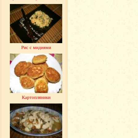
Рис с мидиями
Картопляники