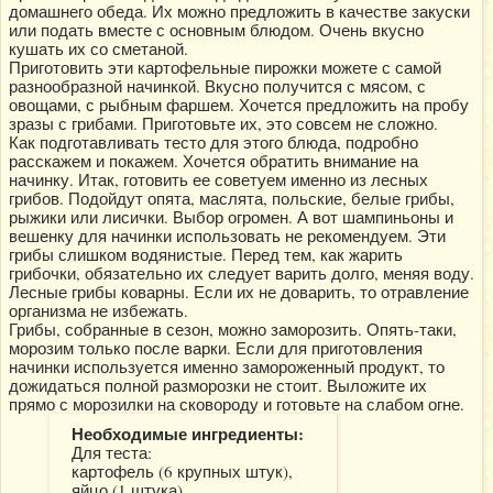
домашнего обеда. Их можно предложить в качестве закуски
или подать вместе с основным блюдом. Очень вкусно
кушать их со сметаной.
Приготовить эти картофельные пирожки можете с самой
разнообразной начинкой. Вкусно получится с мясом, с
овощами, с рыбным фаршем. Хочется предложить на пробу
зразы с грибами. Приготовьте их, это совсем не сложно.
Как подготавливать тесто для этого блюда, подробно
расскажем и покажем. Хочется обратить внимание на
начинку. Итак, готовить ее советуем именно из лесных
грибов. Подойдут опята, маслята, польские, белые грибы,
рыжики или лисички. Выбор огромен. А вот шампиньоны и
вешенку для начинки использовать не рекомендуем. Эти
грибы слишком водянистые. Перед тем, как жарить
грибочки, обязательно их следует варить долго, меняя воду.
Лесные грибы коварны. Если их не доварить, то отравление
организма не избежать.
Грибы, собранные в сезон, можно заморозить. Опять-таки,
морозим только после варки. Если для приготовления
начинки используется именно замороженный продукт, то
дожидаться полной разморозки не стоит. Выложите их
прямо с морозилки на сковороду и готовьте на слабом огне.
Необходимые ингредиенты:
Для теста:
картофель (6 крупных штук),
яйцо (1 штука),