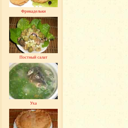
Фрикадельки
Постный салат
Уха