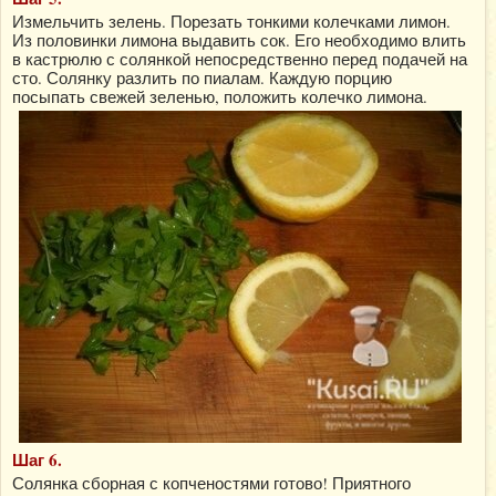
Измельчить зелень. Порезать тонкими колечками лимон.
Из половинки лимона выдавить сок. Его необходимо влить
в кастрюлю с солянкой непосредственно перед подачей на
сто. Солянку разлить по пиалам. Каждую порцию
посыпать свежей зеленью, положить колечко лимона.
Шаг 6.
Солянка сборная с копченостями готово! Приятного