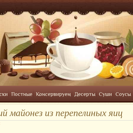
ски
Постные
Консервируем
Десерты
Суши
Соусы
й майонез из перепелиных яиц
ы