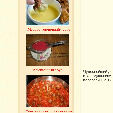
«Медово-горчичный» соус
Клюквенный соус
Чудеснейший дом
в холодильнике,
перепелиные яйц
«Финский» соус с сосисками