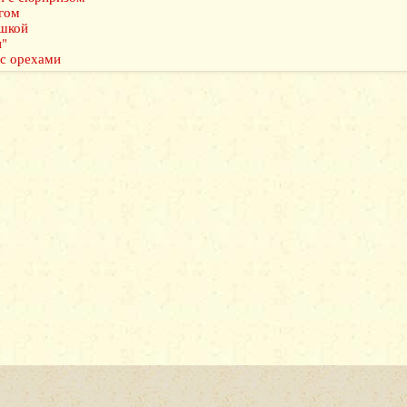
гом
ошкой
и"
 с орехами