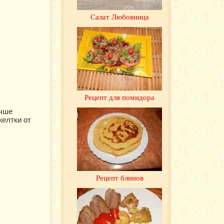
Салат Любовница
Рецепт для помидора
учше
желтки от
Рецепт блинов