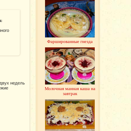
:
нного
Фаршированные гнезда
 двух недель
ежие
Молочная манная каша на
завтрак