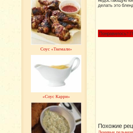
недостающую кис
делать это блен
Понравилось? П
Соус «Ткемали»
«Соус Карри»
Похожие рец
Ленивые пельмен