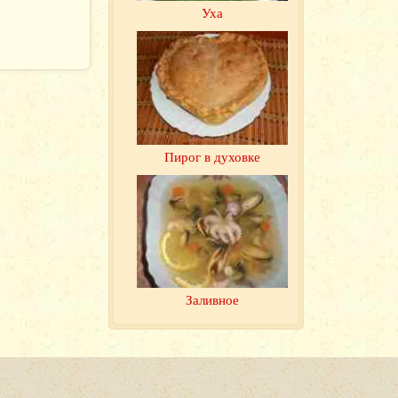
Уха
Пирог в духовке
Заливное