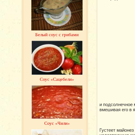
Белый соус с грибами
Соус «Сацебели»
и подсолнечное 
вмешивая его в 
Соус «Чили»
Густеет майонез