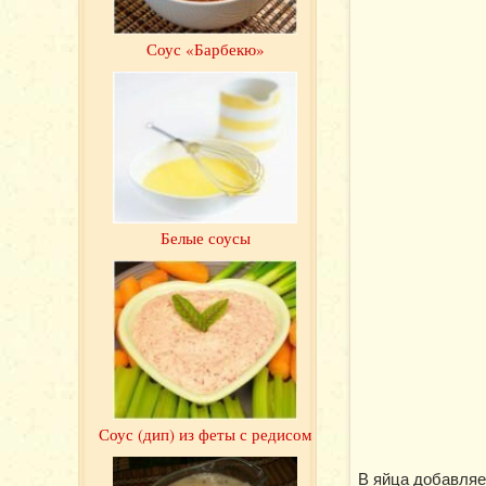
Соус «Барбекю»
Белые соусы
Соус (дип) из феты с редисом
В яйца добавляе