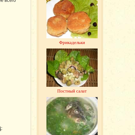
е всего
Фрикадельки
Постный салат
: