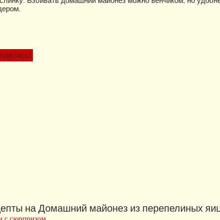
линку. Взбивать домашний майонез можно венчиком, но удобне
дером.
оделись!
епты на Домашний майонез из перепелиных яиц
и с сюрпризом