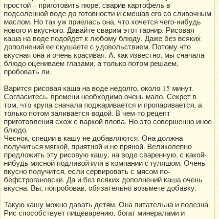
простой – приготовить пюре, сварив картофель в
подсоленной воде до готовности и смешав его со сливочным
маслом. Но так уж приелась она, что хочется чего-нибудь
нового и вкусного. Давайте сварим этот гарнир. Рисовая
каша на воде подойдет к любому блюду. Даже без всяких
дополнений ее скушаете с удовольствием. Потому что
вкусная она и очень красивая. А, как известно, мы сначала
блюдо оцениваем глазами, а только потом решаем,
пробовать ли.
Варится рисовая каша на воде недолго, около 15 минут.
Согласитесь, времени необходимо очень мало. Секрет в
том, что крупа сначала поджаривается и пропаривается, а
только потом заливается водой. В чем-то рецепт
приготовления схож с варкой плова. Но это совершенно иное
блюдо.
Чеснок, специи в кашу не добавляются. Она должна
получиться мягкой, приятной и не пряной. Великолепно
предложить эту рисовую кашу, на воде сваренную, с какой-
нибудь мясной подливой или в компании с гуляшом. Очень
вкусно получится, если сервировать с мясом по-
бефстрогановски. Да и без всяких дополнений каша очень
вкусна. Вы, попробовав, обязательно возьмете добавку.
Такую кашу можно давать детям. Она питательна и полезна.
Рис способствует пищеварению, богат минералами и