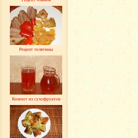
Рецепт телятины
Компот из сухофруктов