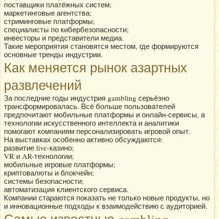
поставщики платёжных систем;
маркетинговые агентства;
стриминговые платформы;
специалисты по кибербезопасности;
инвесторы и представители медиа.
Такие мероприятия становятся местом, где формируются
основные тренды индустрии.
Как меняется рынок азартных
развлечений
За последние годы индустрия gambling серьёзно
трансформировалась. Всё больше пользователей
предпочитают мобильные платформы и онлайн-сервисы, а
технологии искусственного интеллекта и аналитики
помогают компаниям персонализировать игровой опыт.
На выставках особенно активно обсуждаются:
развитие live-казино;
VR и AR-технологии;
мобильные игровые платформы;
криптовалюты и блокчейн;
системы безопасности;
автоматизация клиентского сервиса.
Компании стараются показать не только новые продукты, но
и инновационные подходы к взаимодействию с аудиторией.