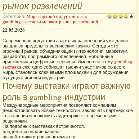
рынок развлечений
Категория:
Мир азартной индустрии: как
gambling-выставки меняют рынок развлечений
22.05.2026
Современная индустрия азартных развлечений уже давно
вышла за пределы классических казино. Сегодня это
огромный рынок, объединяющий IT-технологии, маркетинг,
разработку программного обеспечения, мобильные
приложения и цифровые сервисы. Именно поэтому
gambling
выставки
ежегодно собирают тысячи участников со всего
мира, становясь ключевыми площадками для обсуждения
будущего игровой индустрии.
Почему выставки играют важную
роль в gambling-индустрии
Международные мероприятия позволяют компаниям
демонстрировать новые технологии, заключать партнёрские
соглашения и знакомить аудиторию с современными
решениями.
На подобных выставках встречаются:
владельцы онлайн-казино;
разработчики игровых автоматов;