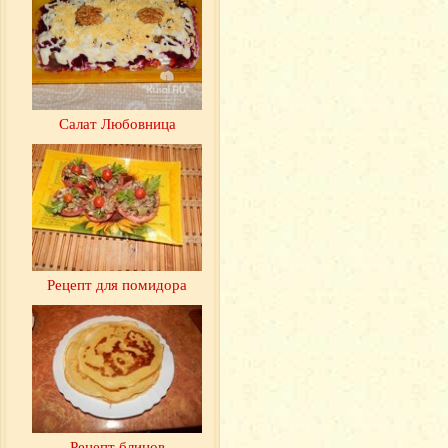
Салат Любовница
Рецепт для помидора
Рецепт блинов